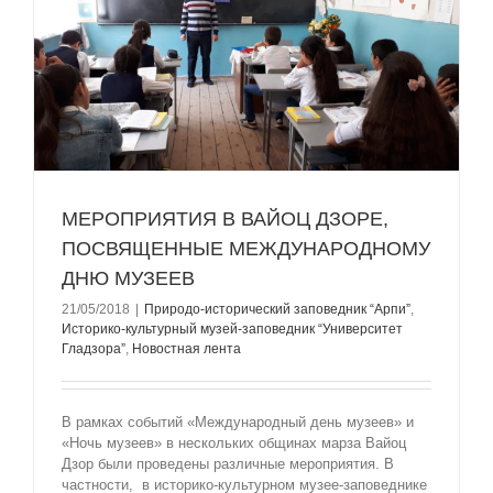
МЕРОПРИЯТИЯ В ВАЙОЦ ДЗОРЕ,
ПОСВЯЩЕННЫЕ МЕЖДУНАРОДНОМУ
ДНЮ МУЗЕЕВ
21/05/2018
|
Природо-исторический заповедник “Арпи”
,
Историко-культурный музей-заповедник “Университет
Гладзорa”
,
Новостная лента
В рамках событий «Международный день музеев» и
«Ночь музеев» в нескольких общинах марза Вайоц
Дзор были проведены различные мероприятия. В
частности, в историко-культурном музее-заповеднике