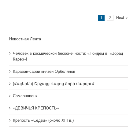
1
2
Next
Новостная Лента
Человек в космической бесконечности: «Пойдем в «Зорац
Карер»!
Караван-сарай князей Орбелянов
(Հայերեն) Շրջայց Վայոց ձորի մարզում
Самсонаванк
«ДЕВИЧЬЯ КРЕПОСТЬ»
Крепость «Седви» (около XIII в.)