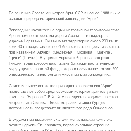
По решению Совета министров Арм. ССР в ноябре 1988 г. был
основан природо-исторический заповедник “Арпи”.
Заповедник находится на административной территории села
Арени, южнее второго км дороги Арени – Егегнадзор, в
ущелье Нораванка. Он занимает территорию около 200 га, из
коих 40 га представляют собой карстовые пещеры, известные
под названием “Арчери” (Медвежья), “Мозрова”, “Магила”,
“Трчни” (Птичья). В ущелье Нораванк берет начало река
Гнишик, воды которой дают жизнь богатому растительному
миру ущелья, золотой фонд которого насчитывает около 200
эндемических типов. Богат и животный мир заповедника.
Самое большое богатство природного заповедника “Арпи”
представляет собой средневековый историко-архитектурный
комплекс “Нораванк”. В XII-XIV вв. здесь находился престол
митрополита Сюника. Здесь же развили свою бурную
деятельность представители княжеского рода Орбелянов.
В окруженный высокими скалами монастырский комплекс
входит церковь Св. Карапета, первоначальное строение
которой датируется IX в. В состав комплекса входят также