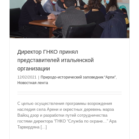
Директор ГНКО принял
представителей итальянской
организации
12/02/2021
|
Природо-исторический заповедник “Арпи”
,
Новостная лента
С целью осуществления программы возрождения
наследия села Арени и окрестных деревень марза
Вайоц дзор и разработки путей сотрудничества
гостями директора “ГНКО “Служба по охране…” Ара
Тарвердяна [...]