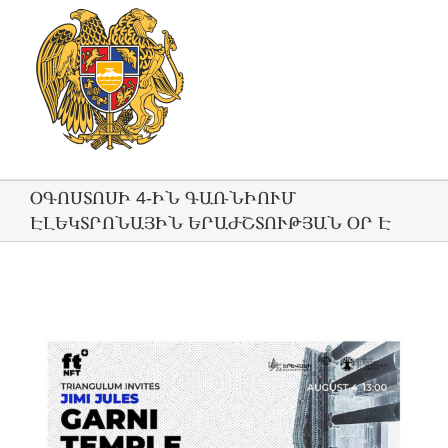
ՕԳՈՍՏՈՍԻ 4-ԻՆ ԳԱՌՆԻՈՒՄ
ԷԼԵԿՏՐՈՆԱՅԻՆ ԵՐԱԺՇՏՈՒԹՅԱՆ ՕՐ Է
View
Larger
Image