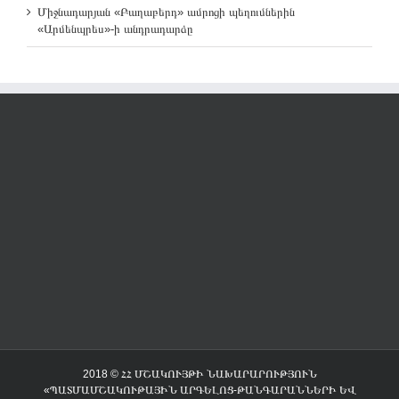
Միջնադարյան «Բաղաբերդ» ամրոցի պեղումներին
«Արմենպրես»-ի անդրադարձը
2018 © ՀՀ ՄՇԱԿՈՒՅԹԻ ՆԱԽԱՐԱՐՈՒԹՅՈՒՆ
«ՊԱՏՄԱՄՇԱԿՈՒԹԱՅԻՆ ԱՐԳԵԼՈՑ-ԹԱՆԳԱՐԱՆՆԵՐԻ ԵՎ