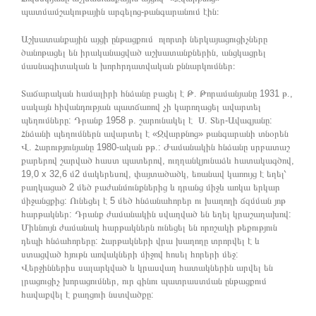
պատմամշակութային արգելոց-թանգարանում էին։
Աշխատանքային այցի ընթացքում ոլորտի ներկայացուցիչները
ծանոթացել են իրականացված աշխատանքներին, անցկացրել
մասնագիտական և խորհրդատվական քննարկումներ։
Տաճարական համալիրի հնձանը բացել է Թ. Թորամանյանը 1931 թ.,
սակայն հիվանդության պատճառով չի կարողացել ավարտել
պեղումները: Դրանք 1958 թ. շարունակել է Ս. Տեր-Ավագյանը:
Հնձանի պեղումներն ավարտել է «Զվարթնոց» թանգարանի տնօրեն
Վ. Հարությունյանը 1980-ական թթ.: Ժամանակին հնձանը սրբատաշ
քարերով շարված հաստ պատերով, ուղղանկյունաձև հատակագծով,
19,0 х 32,6 մ2 մակերեսով, փայտածածկ, եռանավ կառույց է եղել՝
բաղկացած 2 մեծ բաժանմունքներից և դրանց միջև առկա երկար
միջանցքից: Ունեցել է 5 մեծ հնձանահորեր ու խաղողի ճզմման յոթ
հարթակներ: Դրանք ժամանակին սվաղված են եղել կրաշաղախով:
Միևնույն ժամանակ հարթակներն ունեցել են որոշակի թեքություն
դեպի հնձահորերը: Հարթակների վրա խաղողը տրորվել է և
ստացված հյութն առվակների միջով հոսել հորերի մեջ:
Վերջիններիս սալարկված և կրասվաղ հատակներին արվել են
լրացուցիչ խորացումներ, ուր գինու պատրաստման ընթացքում
հավաքվել է քաղցուի նստվածքը: