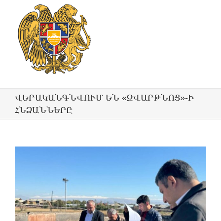
ՎԵՐԱԿԱՆԳՆՎՈՒՄ ԵՆ «ԶՎԱՐԹՆՈՑ»-Ի
ՀՆՁԱՆՆԵՐԸ
View
Larger
Image