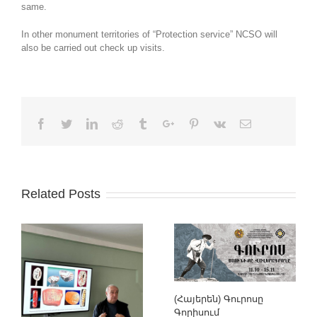
same.
In other monument territories of “Protection service” NCSO will
also be carried out check up visits.
Facebook
Twitter
Linkedin
Reddit
Tumblr
Google+
Pinterest
Vk
Email
Related Posts
(Հայերեն) Գուրոսը
Գորիսում