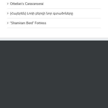
Orbelian’s Caravanserai
(Հայերեն) Լոռի բերդի նոր գտածոները
“Shamiram Berd” Fortress