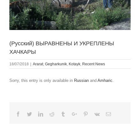
(Русский) ВЫРАВНЕНЫ И УКРЕПЛЕНЫ
ХАЧКАРЫ
18/07/2018
|
Ararat
,
Gegharkunik
,
Kotayk
,
Recent News
Sorry, this entry is only available in
Russian
and
Amharic
.
Facebook
Twitter
Linkedin
Reddit
Tumblr
Google+
Pinterest
Vk
Email