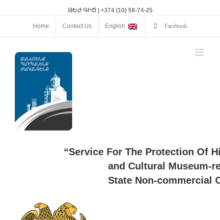
ԹԵԺ ԳԻԾ | +374 (10) 58-74-25
Home
Contact Us
English
Facebook
“Service For The Protection Of H
and Cultural Museum-re
State Non-commercial O