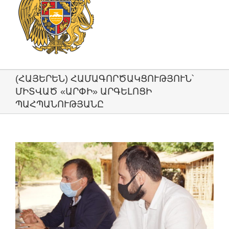
(ՀԱՅԵՐԵՆ) ՀԱՄԱԳՈՐԾԱԿՑՈՒԹՅՈՒՆ՝
ՄԻՏՎԱԾ «ԱՐՓԻ» ԱՐԳԵԼՈՑԻ
ՊԱՀՊԱՆՈՒԹՅԱՆԸ
View
Larger
Image