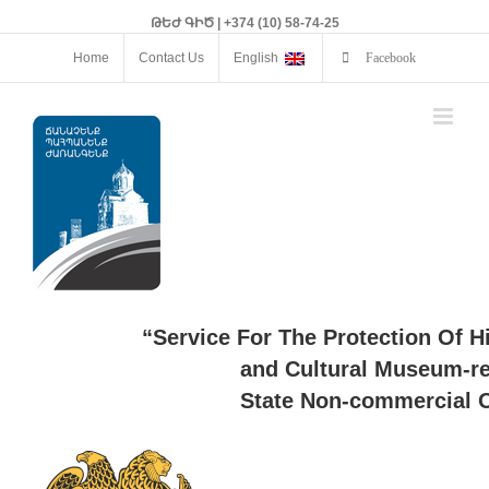
ԹԵԺ ԳԻԾ | +374 (10) 58-74-25
Home
Contact Us
English
Facebook
“Service For The Protection Of H
and Cultural Museum-re
State Non-commercial O