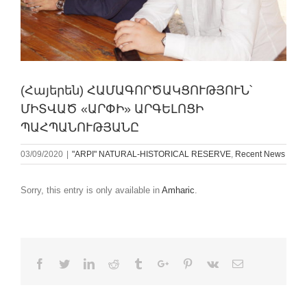
(Հայերեն) ՀԱՄԱԳՈՐԾԱԿՑՈՒԹՅՈՒՆ՝
ՄԻՏՎԱԾ «ԱՐՓԻ» ԱՐԳԵԼՈՑԻ
ՊԱՀՊԱՆՈՒԹՅԱՆԸ
03/09/2020
|
"ARPI" NATURAL-HISTORICAL RESERVE
,
Recent News
Sorry, this entry is only available in
Amharic
.
Facebook
Twitter
Linkedin
Reddit
Tumblr
Google+
Pinterest
Vk
Email