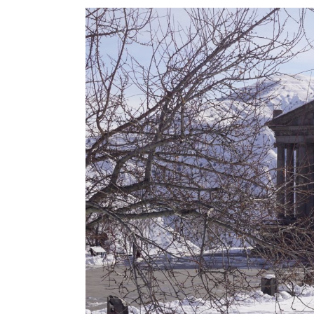
View
Larger
Image