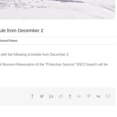
edule from December 2
Recent News
k with the following schedule from December 2.
ural Museum-Reservation of the “Protection Service” SNCO branch will be
Facebook
Twitter
Linkedin
Reddit
Tumblr
Google+
Pinterest
Vk
Ema