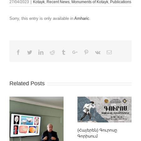
27/04/2023
|
Kotayk
,
Recent News
,
Monuments of Kotayk
,
Publications
Sorry, this entry is only available in
Amharic
.
Facebook
Twitter
Linkedin
Reddit
Tumblr
Google+
Pinterest
Vk
Email
Related Posts
(Հայերեն) Գուրոսը
Գորիսում