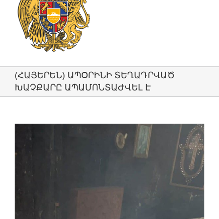
(ՀԱՅԵՐԵՆ) ԱՊՕՐԻՆԻ ՏԵՂԱԴՐՎԱԾ
ԽԱՉՔԱՐԸ ԱՊԱՄՈՆՏԱԺՎԵԼ Է
View
Larger
Image