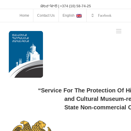
ԹԵԺ ԳԻԾ | +374 (10) 58-74-25
Home
Contact Us
English
Facebook
“Service For The Protection Of H
and Cultural Museum-re
State Non-commercial O