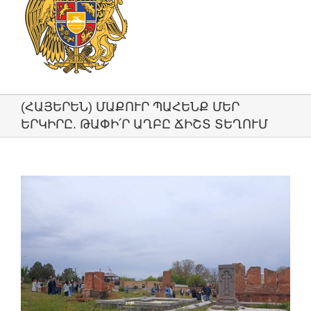
(ՀԱՅԵՐԵՆ) ՄԱՔՈՒՐ ՊԱՀԵՆՔ ՄԵՐ
ԵՐԿԻՐԸ. ԹԱՓԻ՛Ր ԱՂԲԸ ՃԻՇՏ ՏԵՂՈՒՄ
View
Larger
Image