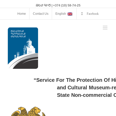
ԹԵԺ ԳԻԾ | +374 (10) 58-74-25
Home
Contact Us
English
Facebook
“Service For The Protection Of H
and Cultural Museum-re
State Non-commercial O