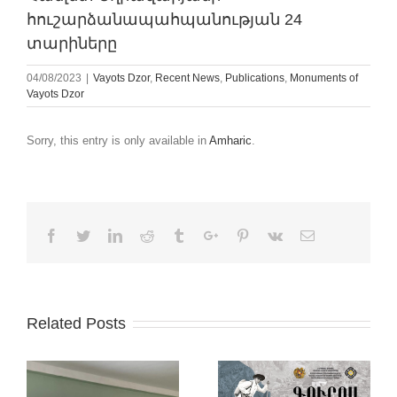
հուշարձանապահպանության 24
տարիները
04/08/2023
|
Vayots Dzor
,
Recent News
,
Publications
,
Monuments of
Vayots Dzor
Sorry, this entry is only available in
Amharic
.
Facebook
Twitter
Linkedin
Reddit
Tumblr
Google+
Pinterest
Vk
Email
Related Posts