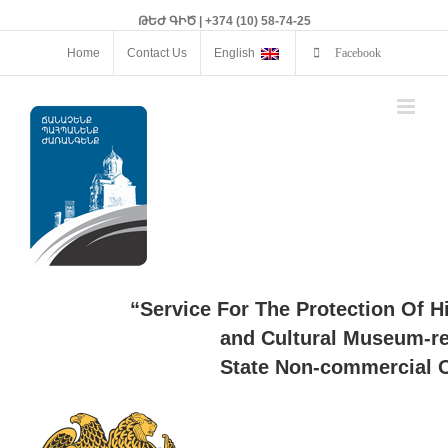
ԹԵԺ ԳԻԾ | +374 (10) 58-74-25
Home
Contact Us
English
Facebook
“Service For The Protection Of H
and Cultural Museum-re
State Non-commercial O