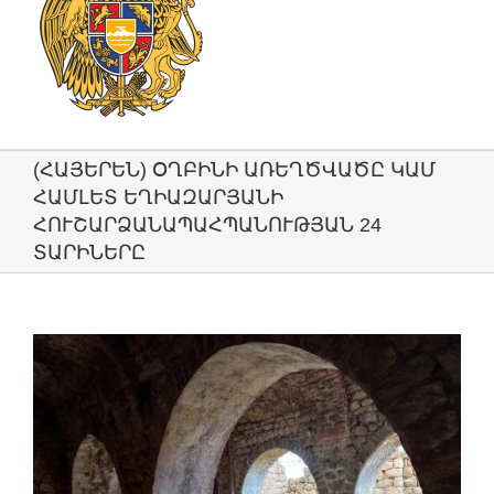
(ՀԱՅԵՐԵՆ) ՕՂԲԻՆԻ ԱՌԵՂԾՎԱԾԸ ԿԱՄ
ՀԱՄԼԵՏ ԵՂԻԱԶԱՐՅԱՆԻ
ՀՈՒՇԱՐՁԱՆԱՊԱՀՊԱՆՈՒԹՅԱՆ 24
ՏԱՐԻՆԵՐԸ