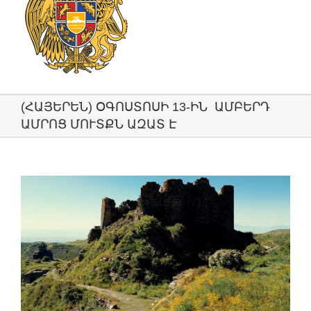
(ՀԱՅԵՐԵՆ) ՕԳՈՍՏՈՍԻ 13-ԻՆ ԱՄԲԵՐԴ
ԱՄՐՈՑ ՄՈՒՏՔՆ ԱԶԱՏ Է
View
Larger
Image