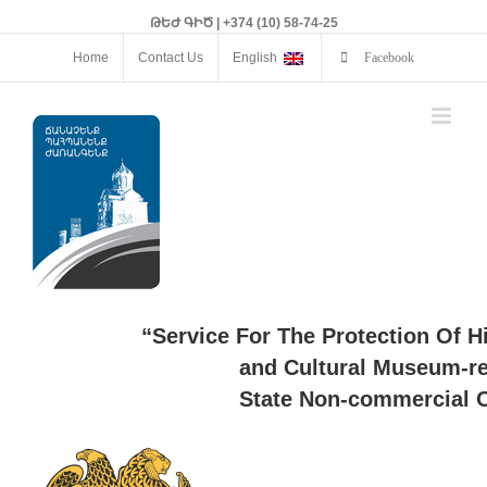
ԹԵԺ ԳԻԾ | +374 (10) 58-74-25
Home
Contact Us
English
Facebook
“Service For The Protection Of H
and Cultural Museum-re
State Non-commercial O