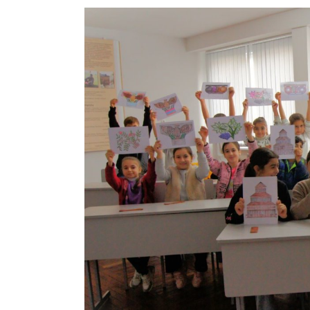
View
Larger
Image