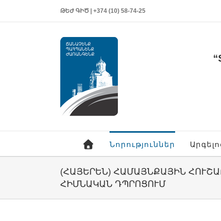
ԹԵԺ ԳԻԾ | +374 (10) 58-74-25
“
Նորություններ
Արգել
(ՀԱՅԵՐԵՆ) ՀԱՄԱՅՆՔԱՅԻՆ ՀՈՒՇԱ
ԻՄՆԱԿԱՆ ԴՊՐՈՑՈՒՄ