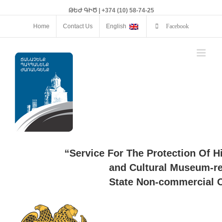
ԹԵԺ ԳԻԾ | +374 (10) 58-74-25
Home
Contact Us
English
Facebook
“Service For The Protection Of H
and Cultural Museum-re
State Non-commercial O