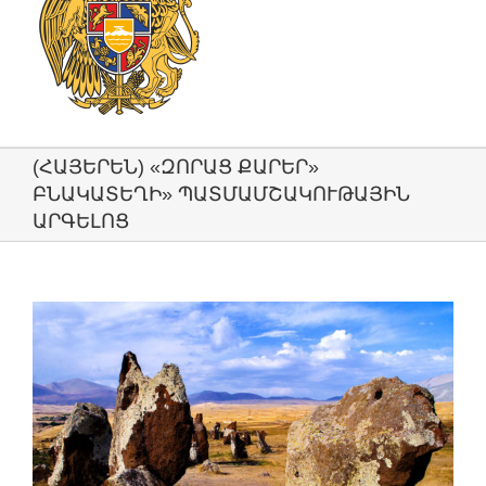
(ՀԱՅԵՐԵՆ) «ԶՈՐԱՑ ՔԱՐԵՐ»
ԲՆԱԿԱՏԵՂԻ» ՊԱՏՄԱՄՇԱԿՈՒԹԱՅԻՆ
ԱՐԳԵԼՈՑ
View
Larger
Image