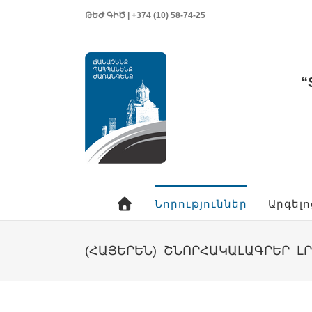
ԹԵԺ ԳԻԾ | +374 (10) 58-74-25
“
Նորություններ
Արգել
(ՀԱՅԵՐԵՆ) ՇՆՈՐՀԱԿԱԼԱԳՐԵՐ Լ