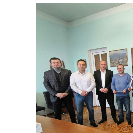
View
Larger
Image