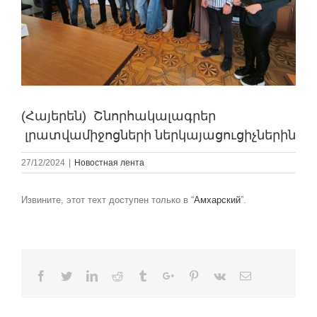
(Հայերեն) Շնորհակալագրեր
լրատվամիջոցների ներկայացուցիչներին
27/12/2024
|
Новостная лента
Извините, этот техт доступен только в “
Амхарский
”.
Facebook
Twitter
Linkedin
Reddit
Tumblr
Google+
Pinterest
Vk
Email