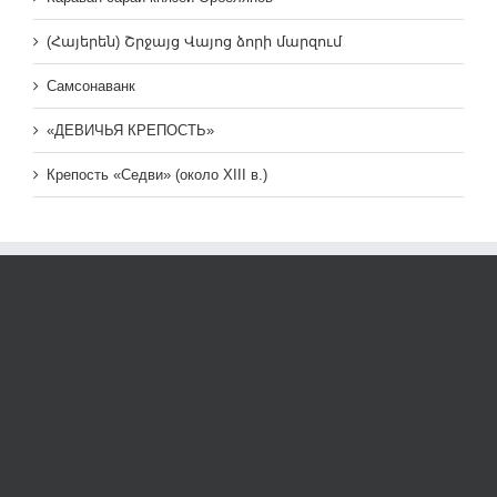
(Հայերեն) Շրջայց Վայոց ձորի մարզում
Самсонаванк
«ДЕВИЧЬЯ КРЕПОСТЬ»
Крепость «Седви» (около XIII в.)