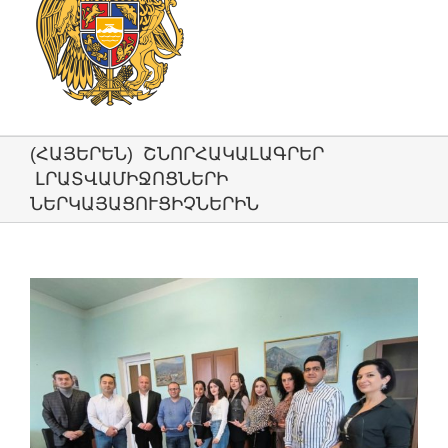
(ՀԱՅԵՐԵՆ) ՇՆՈՐՀԱԿԱԼԱԳՐԵՐ
ԼՐԱՏՎԱՄԻՋՈՑՆԵՐԻ
ՆԵՐԿԱՅԱՑՈՒՑԻՉՆԵՐԻՆ
View
Larger
Image