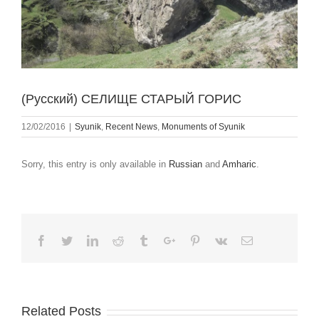
(Русский) СЕЛИЩЕ СТАРЫЙ ГОРИС
12/02/2016
|
Syunik
,
Recent News
,
Monuments of Syunik
Sorry, this entry is only available in
Russian
and
Amharic
.
Facebook
Twitter
Linkedin
Reddit
Tumblr
Google+
Pinterest
Vk
Email
Related Posts