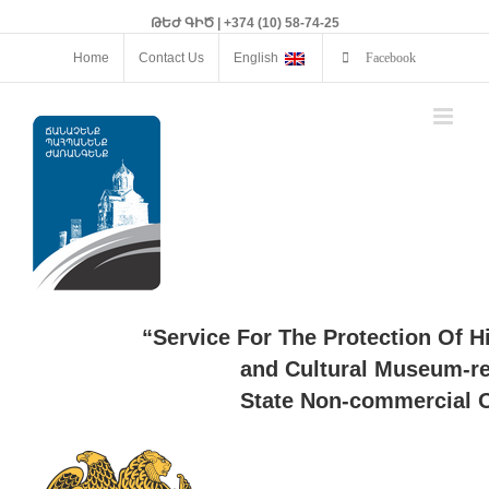
ԹԵԺ ԳԻԾ | +374 (10) 58-74-25
Home
Contact Us
English
Facebook
“Service For The Protection Of H
and Cultural Museum-re
State Non-commercial O