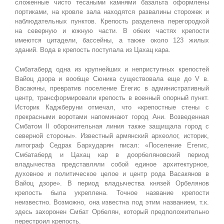
сложенные чисто тесаными камнями базальта оформлены
портиками, на кровле зала находятся развалины сторожек и
наблюдательных пунктов. Крепость разделена перегородкой
на северную и южную части. В обеих частях крепости
имеются цитадели, бассейны, а также около 123 жилых
зданий. Вода в крепость поступала из Цахац кара.
Смбатаберд одна из крупнейших и неприступных крепостей
Вайоц дзора и вообще Сюника существовала еще до V в.
Васакяны, превратив поселение Егегис в административный
центр, трансформировали крепость в военный опорный пункт.
Историк Каджберуни отмечал, что «крепостные стены с
прекрасными воротами напоминают город Ани. Возведенная
Смбатом II оборонительная линия также защищала город с
северной стороны». Известный армянский археолог, историк,
литограф Седрак Бархударян писал: «Поселение Егегис,
Смбатаберд и Цахац кар в доорбеляновский период
владычества представляли собой единое архитектурное,
духовное и политическое целое и центр рода Васакянов в
Вайоц дзоре». В период владычества князей Орбелянов
крепость была укреплена. Точное название крепости
неизвестно. Возможно, она известна под этим названием, т.к.
здесь захоронен Смбат Орбелян, который предположительно
перестроил крепость.