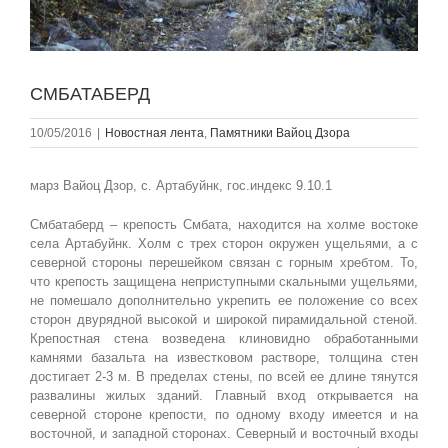
СМБАТАБЕРД
10/05/2016
|
Новостная лента
,
Памятники Вайоц Дзора
марз Вайоц Дзор, с. Артабуйнк, гос.индекс 9.10.1
Смбатаберд – крепость Смбата, находится на холме востоке
села Артабуйнк. Холм с трех сторон окружен ущельями, а с
северной стороны перешейком связан с горным хребтом. То,
что крепость защищена неприступными скальными ущельями,
не помешало дополнительно укрепить ее положение со всех
сторон двурядной высокой и широкой пирамидальной стеной.
Крепостная стена возведена клиновидно обработанными
камнями базальта на известковом растворе, толщина стен
достигает 2-3 м. В пределах стены, по всей ее длине тянутся
развалины жилых зданий. Главный вход открывается на
северной стороне крепости, по одному входу имеется и на
восточной, и западной сторонах. Северный и восточный входы