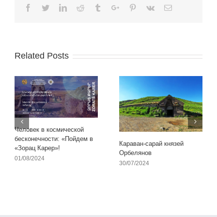
Facebook
Twitter
Linkedin
Reddit
Tumblr
Google+
Pinterest
Vk
Email
Related Posts
Человек в космической
бесконечности: «Пойдем в
Караван-сарай князей
«Зорац Карер»!
Орбелянов
01/08/2024
30/07/2024