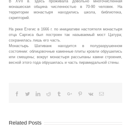
В XVII в. здесь проживала довольно многочисленная
монашеская община численностью в 70-90 человек. На
территории монастыря находились школа, библиотека,
скрипторий.
На реке Егегис в 1666 г. по инициативе настоятеля монастыря
отца Саргиса был построен так называемый мост Цатура;
сохранилась лишь его часть.
Монастырь Шативанк находится в полуразрушенном
состоянии: облицовочные каменные плиты кровли обрушились
или смещены; вокруг монастыря рассыпаны камни строения,
весной этого года обрушилась и часть пирамидальной стены.
Facebook
Twitter
Linkedin
Reddit
Tumblr
Google+
Pinterest
Vk
Email
Related Posts