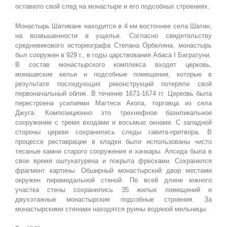
оставило свой след на монастыре и его подсобных строениях.
Монастырь Шативанк находится в 4 км восточнее села Шатин,
на возвышенности в ущелье. Согласно свидетельству
средневекового историографа Степана Орбеляна, монастырь
был сооружен в 929 г., в годы царствования Абаса I Багратуни.
В состав монастырского комплекса входят церковь,
монашеские кельи и подсобные помещения, которые в
результате последующих реконструкций потеряли свой
первоначальный облик. В течение 1671-1674 гг. Церковь была
перестроена усилиями Магтеси Акопа, торговца из села
Джуга. Композиционно это трехнефное базиликальное
сооружение с тремя входами и восьмью окнами. С западной
стороны церкви сохранились следы гавита-притвора. В
процессе реставрации в кладки были использованы чисто
тесаные камни старого сооружения и хачкары. Апсида была в
свое время оштукатурена и покрыта фресками. Сохранился
фрагмент картины. Обширный монастырский двор местами
окружен пирамидальной стеной. По всей длине южного
участка стены сохранились 35 жилых помещений и
двухэтажные монастырские подсобные строения. За
монастырскими стенами находятся руины водяной мельницы.