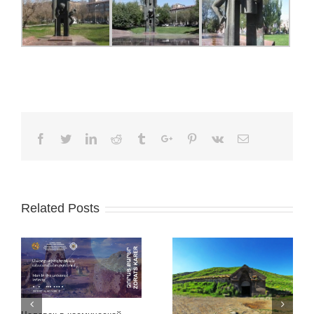
Facebook
Twitter
Linkedin
Reddit
Tumblr
Google+
Pinterest
Vk
Email
Related Posts