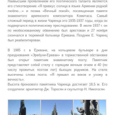
Наивысшим проявлением его поэтического таланта являются
его стихотворение «Я привкус солнца в языке Армении родной
люблю…» и поэма «Вечный покой», посвященная памяти
знаменитого армянского композитора Комитаса. Самый
сложный период в жизни Чаренца это 1935-1937 годы, когда он
подвергался политическому преследованию. В июле 1937 г. он
по необоснованному обвинению был арестован и 27 ноября
скончался в тюремной больнице Еревана. Позднее Е. Чаренц
был реабилитирован.
В 1985 г. в Ереване, на кольцевом бульваре в дни
празднования «Эребуни-Ереван» в торжественной обстановке
был открыт памятник знаменитому поэту. Памятник
представляет собой стелу с горящим вечным огнем и 40 (по
числу прожитых поэтом лет) бьющих родников. На стеле
высечены слова поэта: «Я пришел из веков и ухожу в
вечность».
Высота бронзового памятника Чаренца достигает 18,5 м. Его
создатели: архитектор Дж. Торосян и скульптор Н. Никогосян.