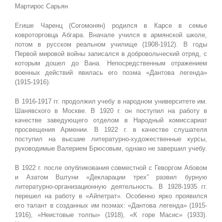
Мартирос Сарьян
Егише Чаренц (Согомонян) родился в Карсе в семье
ковроторговца Абгара. Вначале учился в армянской школе,
потом в русском реальном училище (1908-1912). В годы
Первой мировой войны записался в добровольческий отряд, с
которым дошел до Вана. Непосредственным отражением
военных действий явилась его поэма «Дантова легенда»
(1915-1916).
В 1916-1917 гг. продолжил учебу в народном университете им.
Шанявского в Москве. В 1920 г. он поступил на работу в
качестве заведующего отделом в Народный комиссариат
просвещения Армении. В 1922 г. в качестве слушателя
поступил на высшие литературно-художественные курсы,
руководимые Валерием Брюсовым, однако не завершил учебу.
В 1922 г. после опубликования совместной с Геворгом Абовом
и Азатом Вштуни «Декларации трех” развил бурную
литературно-организационную деятельность. В 1928-1935 гг.
перешел на работу в «Айпетрат». Особенно ярко проявился
его талант в созданных им поэмах: «Дантова легенда» (1915-
1916), «Неистовые толпы» (1918), «К горе Масис» (1933).