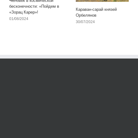
Человек в космической
бесконечности: «Пойдем в
Караван-сарай князей
«Зорац Карер»!
Орбелянов
01/08/2024
30/07/2024