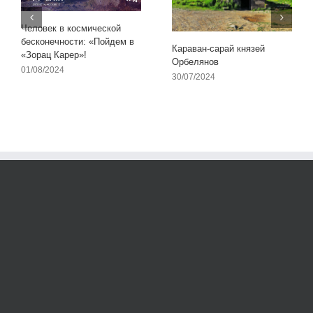
Человек в космической
бесконечности: «Пойдем в
Караван-сарай князей
«Зорац Карер»!
Орбелянов
01/08/2024
30/07/2024