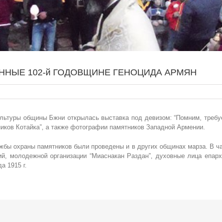
ННЫЕ 102-й ГОДОВЩИНЕ ГЕНОЦИДА АРМЯН
льтуры общины Бжни открылась выставка под девизом: “Помним, требу
ников Котайка”, а также фотографии памятников Западной Армении.
жбы охраны памятников были проведены и в других общинах марза. В ча
ий, молодежной организации “Миаснакан Раздан”, духовные лица епарх
а 1915 г.