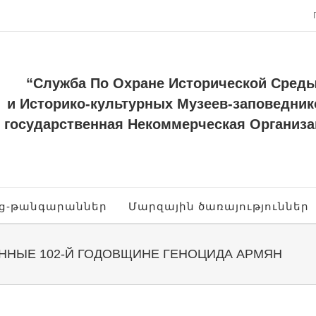
“Служба По Охране Исторической Сред
и Историко-культурных Музеев-заповедник
государственная Некоммерческая Организа
ոց-թանգարաններ
Մարզային ծառայություններ
ННЫЕ 102-Й ГОДОВЩИНЕ ГЕНОЦИДА АРМЯН