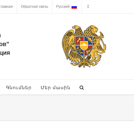
Главная
Обратная связь
Русский
ы
ов”
ция
Գնումներ
Մեր մասին