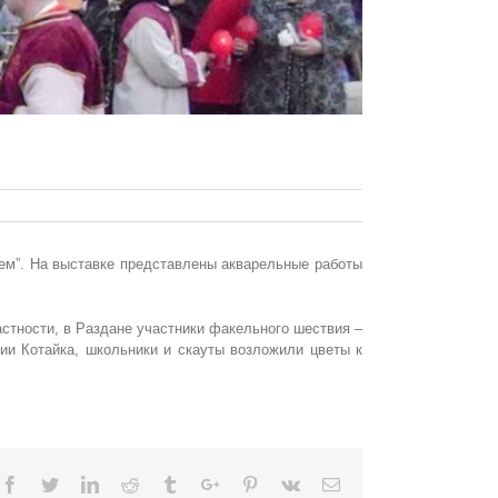
ем”. На выставке представлены акварельные работы
стности, в Раздане участники факельного шествия –
ии Котайка, школьники и скауты возложили цветы к
Facebook
Twitter
Linkedin
Reddit
Tumblr
Google+
Pinterest
Vk
Email