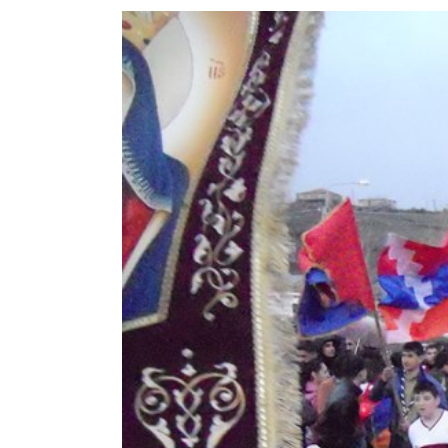
View
Larger
Image