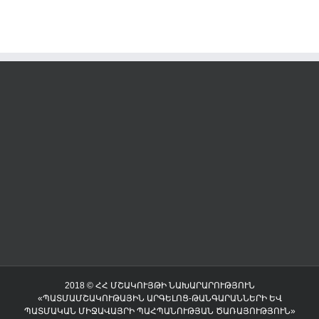
2018 © ՀՀ ՄՇԱԿՈՒՅԹԻ ՆԱԽԱՐԱՐՈՒԹՅՈՒՆ
«ՊԱՏՄԱՄՇԱԿՈՒԹԱՅԻՆ ԱՐԳԵԼՈՑ-ԹԱՆԳԱՐԱՆՆԵՐԻ ԵՎ
ՊԱՏՄԱԿԱՆ ՄԻՋԱՎԱՅՐԻ ՊԱՀՊԱՆՈՒԹՅԱՆ ԾԱՌԱՅՈՒԹՅՈՒՆ»