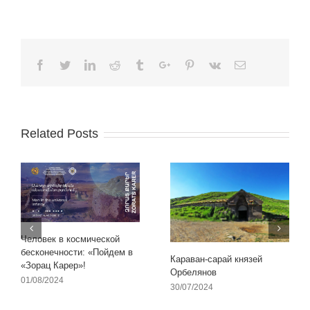
Facebook
Twitter
Linkedin
Reddit
Tumblr
Google+
Pinterest
Vk
Email
Related Posts
Человек в космической
бесконечности: «Пойдем в
Караван-сарай князей
«Зорац Карер»!
Орбелянов
01/08/2024
30/07/2024