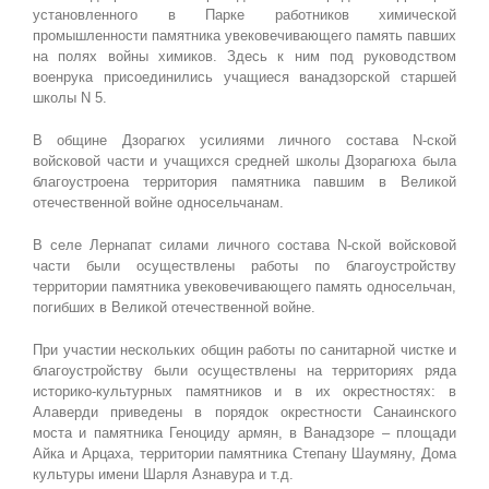
установленного в Парке работников химической
промышленности памятника увековечивающего память павших
на полях войны химиков. Здесь к ним под руководством
военрука присоединились учащиеся ванадзорской старшей
школы N 5.
В общине Дзорагюх усилиями личного состава N-ской
войсковой части и учащихся средней школы Дзорагюха была
благоустроена территория памятника павшим в Великой
отечественной войне односельчанам.
В селе Лернапат силами личного состава N-ской войсковой
части были осуществлены работы по благоустройству
территории памятника увековечивающего память односельчан,
погибших в Великой отечественной войне.
При участии нескольких общин работы по санитарной чистке и
благоустройству были осуществлены на территориях ряда
историко-культурных памятников и в их окрестностях: в
Алаверди приведены в порядок окрестности Санаинского
моста и памятника Геноциду армян, в Ванадзоре – площади
Айка и Арцаха, территории памятника Степану Шаумяну, Дома
культуры имени Шарля Азнавура и т.д.