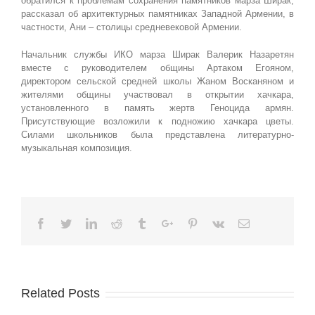
обратился к проблемам сохранения памятников марза Ширак,
рассказал об архитектурных памятниках Западной Армении, в
частности, Ани – столицы средневековой Армении.
Начальник службы ИКО марза Ширак Валерик Назаретян
вместе с руководителем общины Артаком Егояном,
директором сельской средней школы Жаном Восканяном и
жителями общины участвовал в открытии хачкара,
установленного в память жертв Геноцида армян.
Присутствующие возложили к подножию хачкара цветы.
Силами школьников была представлена литературно-
музыкальная композиция.
Facebook
Twitter
Linkedin
Reddit
Tumblr
Google+
Pinterest
Vk
Email
Related Posts