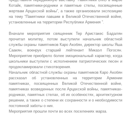
Котайк, памятники-родники и памятные стелы, посвященные
жертвам Арцахской войны”, а также организовали экспозицию
на тему “Памятники павшим в Великой Отечественной войне,
установленные на территории Республики Армения ”.
Вначале мероприятия священник Тер Аристакес Бадалян
прочитал молитву, потом выступили начальник областной
службы охраны памятников Каро Акобян, директор школы Яша
Саакян, военрук старший лейтенант Микаэл Погосян.
Мероприятие приобрело более эмоциональный характер, когда
школьники выступили с исполнением патриотических песен и
продекламировали стихотворения.
Начальник областной службы охраны памятников Каро Акобян
рассказал об установленных на территории Армении
памятниках, посвященных Великой Отечественной войне,
памятниках возведенных после Арцахской войны, памятниках-
родниках, памятных стелах, об их особеностях, архитектурном
решении, а также о степени их сохранности и о необходимости
постоянной заботы о них.
Мероприятия прошли почти во всех поселениях марза.