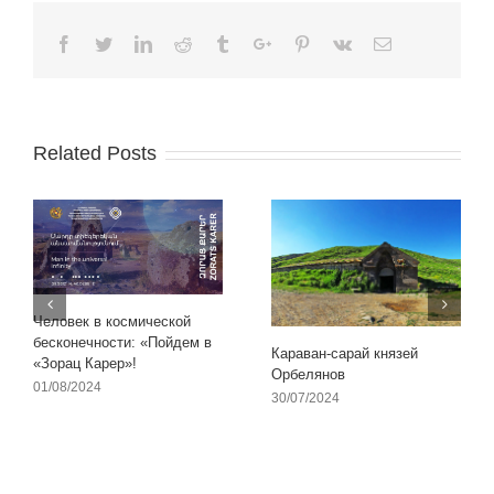
Facebook
Twitter
Linkedin
Reddit
Tumblr
Google+
Pinterest
Vk
Email
Related Posts
Человек в космической
бесконечности: «Пойдем в
Караван-сарай князей
«Зорац Карер»!
Орбелянов
01/08/2024
30/07/2024