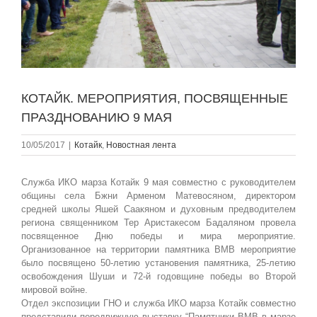
КОТАЙК. МЕРОПРИЯТИЯ, ПОСВЯЩЕННЫЕ
ПРАЗДНОВАНИЮ 9 МАЯ
10/05/2017
|
Котайк
,
Новостная лента
Служба ИКО марза Котайк 9 мая совместно с руководителем
общины села Бжни Арменом Матевосяном, директором
средней школы Яшей Саакяном и духовным предводителем
региона священником Тер Аристакесом Бадаляном провела
посвященное Дню победы и мира мероприятие.
Организованное на территории памятника ВМВ мероприятие
было посвящено 50-летию установения памятника, 25-летию
освобождения Шуши и 72-й годовщине победы во Второй
мировой войне.
Отдел экспозиции ГНО и служба ИКО марза Котайк совместно
представили передвижную выставку “Памятники ВМВ в марзе