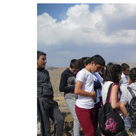
View
Larger
Image