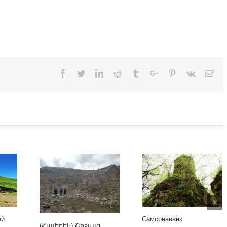
Facebook
Twitter
Linkedin
Reddit
Tumblr
Google+
Pinterest
Vk
Ema
ей
Самсонаванк
(Հայերեն) Շրջայց