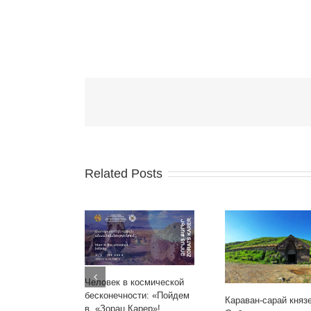
Related Posts
Человек в космической
бесконечности: «Пойдем
Караван-сарай княз
в «Зорац Карер»!