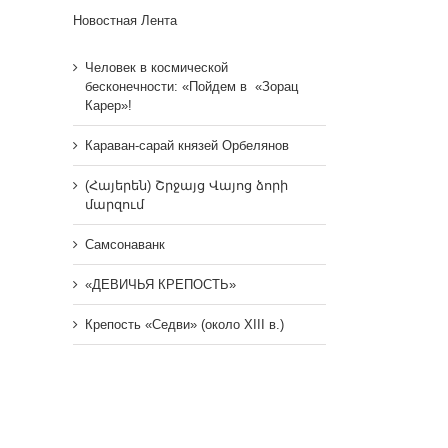
Новостная Лента
Человек в космической
бесконечности: «Пойдем в «Зорац
Карер»!
Караван-сарай князей Орбелянов
(Հայերեն) Շրջայց Վայոց ձորի
մարզում
Самсонаванк
«ДЕВИЧЬЯ КРЕПОСТЬ»
Крепость «Седви» (около XIII в.)