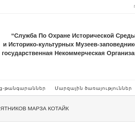
“Служба По Охране Исторической Сред
и Историко-культурных Музеев-заповедник
государственная Некоммерческая Организа
ոց-թանգարաններ
Մարզային ծառայություններ
ЯТНИКОВ МАРЗА КОТАЙК