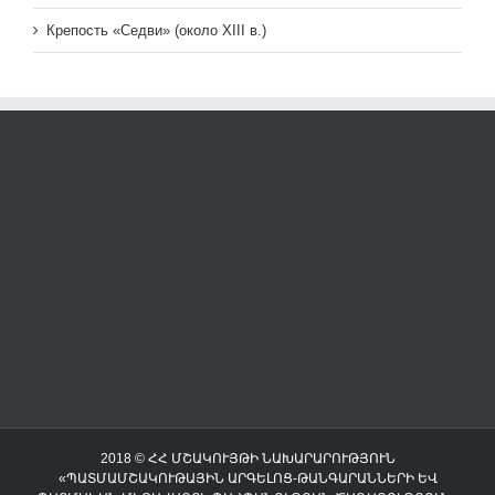
Крепость «Седви» (около XIII в.)
2018 © ՀՀ ՄՇԱԿՈՒՅԹԻ ՆԱԽԱՐԱՐՈՒԹՅՈՒՆ
«ՊԱՏՄԱՄՇԱԿՈՒԹԱՅԻՆ ԱՐԳԵԼՈՑ-ԹԱՆԳԱՐԱՆՆԵՐԻ ԵՎ