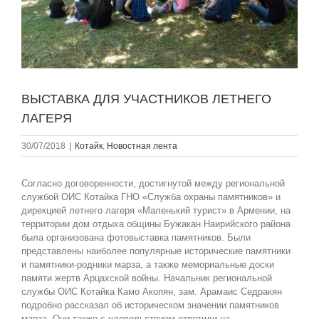
ВЫСТАВКА ДЛЯ УЧАСТНИКОВ ЛЕТНЕГО
ЛАГЕРЯ
30/07/2018
|
Котайк
,
Новостная лента
Согласно договоренности, достигнутой между региональной
службой ОИС Котайка ГНО «Служба охраны памятников» и
дирекцией летнего лагеря «Маленький турист» в Армении, на
территории дом отдыха общины Бужакан Наирийского района
была организована фотовыставка памятников. Были
представлены наиболее популярные исторические памятники
и памятники-родники марза, а также мемориальные доски
памяти жертв Арцахской войны. Начальник региональной
службы ОИС Котайка Камо Акопян, зам. Арамаис Седракян
подробно рассказал об историческом значении памятников
марза. Они также с удовольствием ответили на