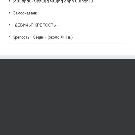
(Հայերեն) Շրջայց Վայոց ձորի մարզում
Самсонаванк
«ДЕВИЧЬЯ КРЕПОСТЬ»
Крепость «Седви» (около XIII в.)