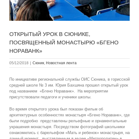
ОТКРЫТЫЙ УРОК В СЮНИКЕ,
ПОСВЯЩЕННЫЙ МОНАСТЫРЮ «БГЕНО
НОРАВАНК»
05/12/2018
|
Сюник
,
Новостная лента
По инициативе региональной службы ОИС Сюника, в горисской
средней школе № 3 им. Юрия Бахшяна прошел открытый урок
под названием «Бгено Нораванк». На мероприятии
присутствовали педагоги и ученики школы.
Во время открытого урока был показан фильм об
архитектурных особенностях монастыря «Бгено Нораванк», где
были подробно представлены рельефные и орнаментальные
украшения монастыря. Посредством фотографий школьники
ознакомились с барельефом «Мать и ребенок» монастрыря, на
данный момент выставленным в музее «Метрополитен» в