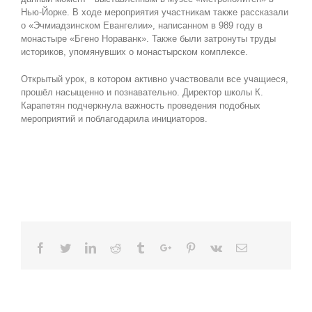
Нью-Йорке. В ходе мероприятия участникам также рассказали
о «Эчмиадзинском Евангелии», написанном в 989 году в
монастыре «Бгено Нораванк». Также были затронуты труды
историков, упомянувших о монастырском комплексе.
Открытый урок, в котором активно участвовали все учащиеся,
прошёл насыщенно и познавательно. Директор школы К.
Карапетян подчеркнула важность проведения подобных
мероприятий и поблагодарила инициаторов.
Facebook
Twitter
Linkedin
Reddit
Tumblr
Google+
Pinterest
Vk
Email