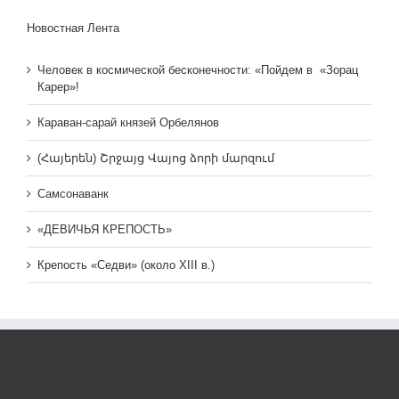
Новостная Лента
Человек в космической бесконечности: «Пойдем в «Зорац
Карер»!
Караван-сарай князей Орбелянов
(Հայերեն) Շրջայց Վայոց ձորի մարզում
Самсонаванк
«ДЕВИЧЬЯ КРЕПОСТЬ»
Крепость «Седви» (около XIII в.)