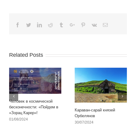
Facebook
Twitter
Linkedin
Reddit
Tumblr
Google+
Pinterest
Vk
Email
Related Posts
Человек в космической
бесконечности: «Пойдем в
Караван-сарай князей
«Зорац Карер»!
Орбелянов
01/08/2024
30/07/2024