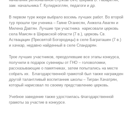
зам. начальника Г. Кулиджоглян, педагоги и др.
В первом туре жюри выбрало восемь лучших работ. Во второй
тур прошли три ученика – Гаяне Оганесян, Анжела Авагян и
Милена Давтян. Лучшие три участника нарисовали церковь
села Маисян в Ширакской области (7 в.), церковь Св.
Аствацацин (Пресвятой Богородицы) в селе Баграташен (7 в.)
и хачкар, недавно найденный в селе Спандарян.
Трое лучших участников, преодолевшие все этапы конкурса,
получили в подарок сувениры от ГНО – головоломки,
рассказывающие о памятниках, затем попытались на месте
собрать их. Благодарственной грамотой был также награжден
другой талантливый воспитанник школы – Тигран Хачатрян,
который нарисовал по своему представлению церковь.
Учебное заведение также удостоилась благодарственной
грамоты за участие в конкурсе.