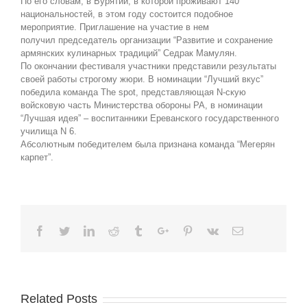
По его словам, в Бурятии, в которой проживают 140
национальностей, в этом году состоится подобное
мероприятие. Приглашение на участие в нем
получил председатель организации “Развитие и сохранение
армянских кулинарных традиций” Седрак Мамулян.
По окончании фестиваля участники представили результаты
своей работы строгому жюри. В номинации “Лучший вкус”
победила команда The spot, представляющая N-скую
войсковую часть Министерства обороны РА, в номинации
“Лучшая идея” – воспитанники Ереванского государственного
училища N 6.
Абсолютным победителем была признана команда “Мегерян
карпет”.
Facebook
Twitter
Linkedin
Reddit
Tumblr
Google+
Pinterest
Vk
Email
Related Posts