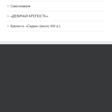
Самсонаванк
«ДЕВИЧЬЯ КРЕПОСТЬ»
Крепость «Седви» (около XIII в.)