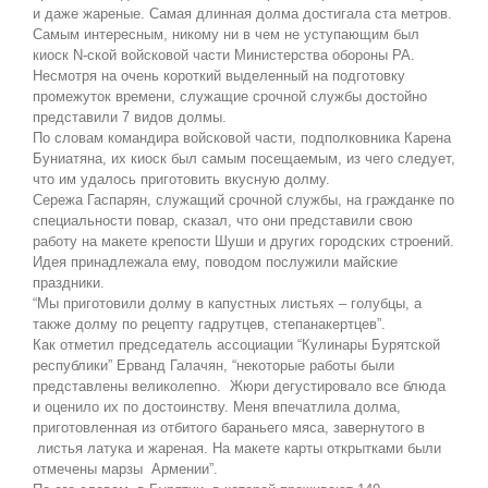
и даже жареные. Самая длинная долма достигала ста метров.
Самым интересным, никому ни в чем не уступающим был
киоск N-ской войсковой части Министерства обороны РА.
Несмотря на очень короткий выделенный на подготовку
промежуток времени, служащие срочной службы достойно
представили 7 видов долмы.
По словам командира войсковой части, подполковника Карена
Буниатяна, их киоск был самым посещаемым, из чего следует,
что им удалось приготовить вкусную долму.
Сережа Гаспарян, служащий срочной службы, на гражданке по
специальности повар, сказал, что они представили свою
работу на макете крепости Шуши и других городских строений.
Идея принадлежала ему, поводом послужили майские
праздники.
“Мы приготовили долму в капустных листьях – голубцы, а
также долму по рецепту гадрутцев, степанакертцев”.
Как отметил председатель ассоциации “Кулинары Бурятской
республики” Ерванд Галачян, “некоторые работы были
представлены великолепно. Жюри дегустировало все блюда
и оценило их по достоинству. Меня впечатлила долма,
приготовленная из отбитого бараньего мяса, завернутого в
листья латука и жареная. На макете карты открытками были
отмечены марзы Армении”.