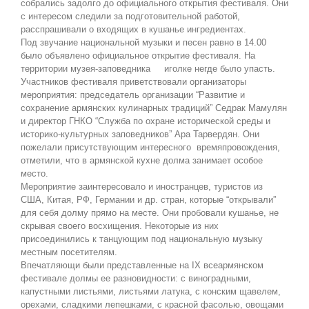
собрались задолго до официального открытия фестиваля. Они
с интересом следили за подготовительной работой,
расспрашивали о входящих в кушанье ингредиентах.
Под звучание национальной музыки и песен равно в 14.00
было объявлено официальное открытие фестиваля. На
территории музея-заповедника иголке негде было упасть.
Участников фестиваля приветствовали организаторы
мероприятия: председатель организации “Развитие и
сохранение армянских кулинарных традиций” Седрак Мамулян
и директор ГНКО “Служба по охране исторической среды и
историко-культурных заповедников” Ара Тарвердян. Они
пожелали присутствующим интересного времяпровождения,
отметили, что в армянской кухне долма занимает особое
место.
Мероприятие заинтересовало и иностранцев, туристов из
США, Китая, РФ, Германии и др. стран, которые “открывали”
для себя долму прямо на месте. Они пробовали кушанье, не
скрывая своего восхищения. Некоторые из них
присоединились к танцующим под национальную музыку
местным посетителям.
Впечатляющи были представленные на IX всеармянском
фестивале долмы ее разновидности: с виноградными,
капустными листьями, листьями латука, с конским щавелем,
орехами, сладкими лепешками, с красной фасолью, овощами