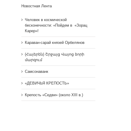
Новостная Лента
Человек в космической
бесконечности: «Пойдем в «Зорац
Карер»!
Караван-сарай князей Орбелянов
(Հայերեն) Շրջայց Վայոց ձորի
մարզում
Самсонаванк
«ДЕВИЧЬЯ КРЕПОСТЬ»
Крепость «Седви» (около XIII в.)