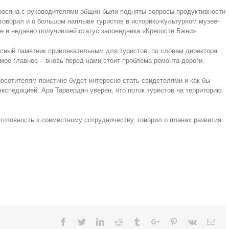
росяна с руководителями общин были подняты вопросы продуктивности
говорил и о большом наплыве туристов в историко-культурном музее-
зе и недавно получившей статус заповедника «Крепости Бжни».
асный памятник привлекательным для туристов, по словам директора
мое главное – вновь перед нами стоит проблема ремонта дороги.
Посетителям поистине будет интересно стать свидетелями и как бы
кспедицией. Ара Тарвердян уверен, что поток туристов на территорию
готовность к совместному сотрудничеству, говорил о планах развития
Facebook
Twitter
Linkedin
Reddit
Tumblr
Google+
Pinterest
Vk
Ema