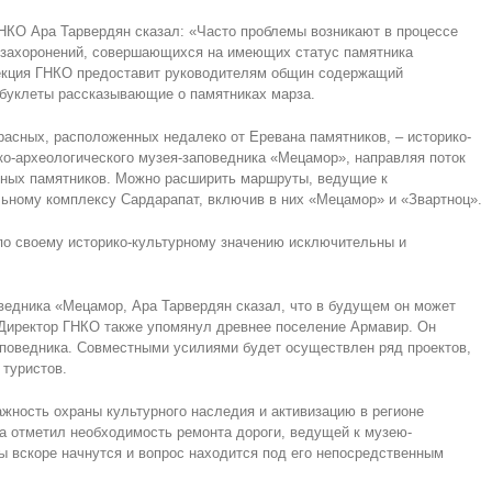
НКО Ара Тарвердян сказал: «Часто проблемы возникают в процессе
 захоронений, совершающихся на имеющих статус памятника
екция ГНКО предоставит руководителям общин содержащий
буклеты рассказывающие о памятниках марза.
расных, расположенных недалеко от Еревана памятников, – историко-
ко-археологического музея-заповедника «Мецамор», направляя поток
нных памятников. Можно расширить маршруты, ведущие к
ному комплексу Сардарапат, включив в них «Мецамор» и «Звартноц».
по своему историко-культурному значению исключительны и
оведника «Мецамор, Ара Тарвердян сказал, что в будущем он может
 Директор ГНКО также упомянул древнее поселение Армавир. Он
аповедника. Совместными усилиями будет осуществлен ряд проектов,
туристов.
ность охраны культурного наследия и активизацию в регионе
са отметил необходимость ремонта дороги, ведущей к музею-
ы вскоре начнутся и вопрос находится под его непосредственным