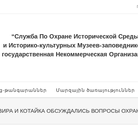
“Служба По Охране Исторической Сред
и Историко-культурных Музеев-заповедник
государственная Некоммерческая Организа
ոց-թանգարաններ
Մարզային ծառայություններ
ВИРА И КОТАЙКА ОБСУЖДАЛИСЬ ВОПРОСЫ ОХР