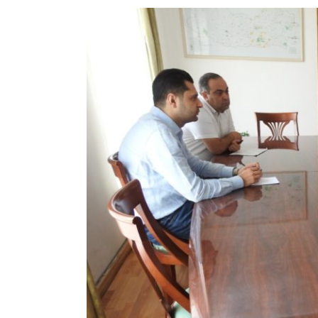
View
Larger
Image