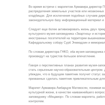
Во время встречи с марзпетом Армавира директор Г
распределения земельных участков или незаконных
кладбищах. Для исключения подобных случаев дир
законодательную базу информационный материал и 
Следует еще более активизировать жизнь двух прек
культурного музея-заповедника «Звартноц» и истори
иностранных посетителей на территории вышеназва
Кафедральному собору Сурб Эчмиадзин и мемориаль
По словам директора ГНКО, оба музея-заповедника 
произведут на туристов большое впечатление.
Говоря о перспективных планах развития музея-зап
стать серьезным научно-образовательным центром.
убежден, что
в
будущем памятник получит статус з
призванных сделать памятник привлекательным для 
Марзпет Армавира Амбарцум Матевосян, понимая важ
культурной жизни, в качестве наиважнейшего вопро
заповеднику «Мецамор». По словам марзпета, работ
контролем.