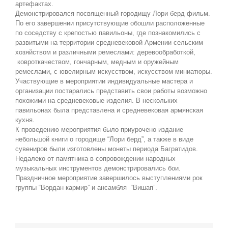
артефактах.
Демонстрировался посвященный городищу Лори берд фильм.
По его завершении присутствующие обошли расположенные
по соседству с крепостью павильоны, где познакомились с
развитыми на территории средневековой Армении сельским
хозяйством и различными ремеслами: деревообработкой,
ковроткачеством, гончарным, медным и оружейным
ремеслами, с ювелирным искусством, искусством миниатюры.
Участвующие в мероприятии индивидуальные мастера и
организации постарались представить свои работы возможно
похожими на средневековые изделия. В нескольких
павильонах была представлена и средневековая армянская
кухня.
К проведению мероприятия было приурочено издание
небольшой книги о городище “Лори берд”, а также в виде
сувениров были изготовлены монеты периода Багратидов.
Недалеко от памятника в сопровождении народных
музыкальных инструментов демонстрировались бои.
Праздничное мероприятие завершилось выступлениями рок
группы “Вордан кармир” и ансамбля “Вишап”.