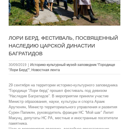
ЛОРИ БЕРД. ФЕСТИВАЛЬ, ПОСВЯЩЕННЫЙ
НАСЛЕДИЮ ЦАРСКОЙ ДИНАСТИИ
БАГРАТИДОВ
30/09/2019
|
Историко-культурный музей-заповедник “Городище
”Лори Берд””
,
Новостная лента
29 сентября на территории историко-культурного заповедника
“Городище “Лори берд” прошел фестиваль под девизом
“Наследие Багратидов”. В мероприятии приняли участие
Министр образования, науки, культуры и спорта Араик
Арутюнян, Министр территориального управления и развития
Сурен Папикян, руководитель фракции НС “Мой шаг” Лилит
Макунц, депутаты НС РА, местные и иностранные посетители
памятника.
Целью мероприятия являлись достойное представление