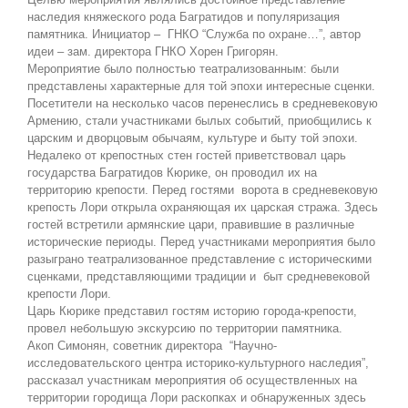
наследия княжеского рода Багратидов и популяризация
памятника. Инициатор – ГНКО “Служба по охране…”, автор
идеи – зам. директора ГНКО Хорен Григорян.
Мероприятие было полностью театрализованным: были
представлены характерные для той эпохи интересные сценки.
Посетители на несколько часов перенеслись в средневековую
Армению, стали участниками былых событий, приобщились к
царским и дворцовым обычаям, культуре и быту той эпохи.
Недалеко от крепостных стен гостей приветствовал царь
государства Багратидов Кюрике, он проводил их на
территорию крепости. Перед гостями ворота в средневековую
крепость Лори открыла охраняющая их царская стража. Здесь
гостей встретили армянские цари, правившие в различные
исторические периоды. Перед участниками мероприятия было
разыграно театрализованное представление с историческими
сценками, представляющими традиции и быт средневековой
крепости Лори.
Царь Кюрике представил гостям историю города-крепости,
провел небольшую экскурсию по территории памятника.
Акоп Симонян, советник директора “Научно-
исследовательского центра историко-культурного наследия”,
рассказал участникам мероприятия об осуществленных на
территории городища Лори раскопках и обнаруженных здесь