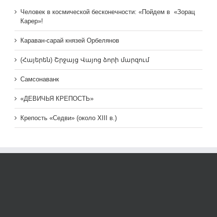
Человек в космической бесконечности: «Пойдем в «Зорац
Карер»!
Караван-сарай князей Орбелянов
(Հայերեն) Շրջայց Վայոց ձորի մարզում
Самсонаванк
«ДЕВИЧЬЯ КРЕПОСТЬ»
Крепость «Седви» (около XIII в.)