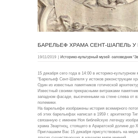
БАРЕЛЬЕФ ХРАМА СЕНТ-ШАПЕЛЬ У
19/11/2019
|
Историко-культурный музей -заповедник “З
15 декабря сего года в 14:00 в историко-культурном
“Барельеф Сент-Шапеля у истоков реконструкции хр
Один из известных памятников готической архитекту
Известный своими прекрасными витражами памятник
западном фасаде, высеченными на стене слева от вх
полемики.
На барельефе изображены история всемирного потоп
об этих барельефах написал в 1959 г. архитектор 
связанную с именем Ноя библейскую легенду изобр
храма Звартноц, стоящего в Араратской долине до Х
Приглашаем Вас 15 декабря присутствовать на меро
других существующих в научном мире мнений.