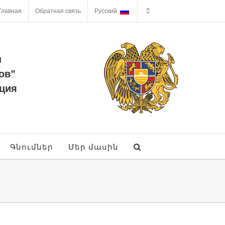
Главная
Обратная связь
Русский
ы
ов”
ция
Գնումներ
Մեր մասին