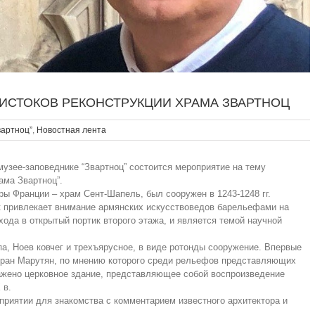
 ИСТОКОВ РЕКОНСТРУКЦИИ ХРАМА ЗВАРТНОЦ
вартноц”
,
Новостная лента
 музее-заповеднике “Звартноц” состоится мероприятие на тему
ама Звартноц”.
ры Франции – храм Сент-Шапель, был сооружен в 1243-1248 гг.
 привлекает внимание армянских искусствоведов барельефами на
ода в открытый портик второго этажа, и является темой научной
а, Ноев ковчег и трехъярусное, в виде ротонды сооружение. Впервые
Тигран Марутян, по мнению которого среди рельефов представляющих
ажено церковное здание, представляющее собой воспроизведение
 в.
приятии для знакомства с комментарием известного архитектора и