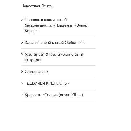
Новостная Лента
Человек в космической
бесконечности: «Пойдем в «Зорац
Карер»!
Караван-сарай князей Орбелянов
(Հայերեն) Շրջայց Վայոց ձորի
մարզում
Самсонаванк
«ДЕВИЧЬЯ КРЕПОСТЬ»
Крепость «Седви» (около XIII в.)