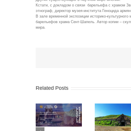
Кстати, с докладом о связи барельефа с храмом Зва
этнограф, директор музея-института Геноцида армя
В зале временной экспозиции историко-культурного 
барельефов храма Сент-Шапель. Автор копии – скуль
мира.
Related Posts