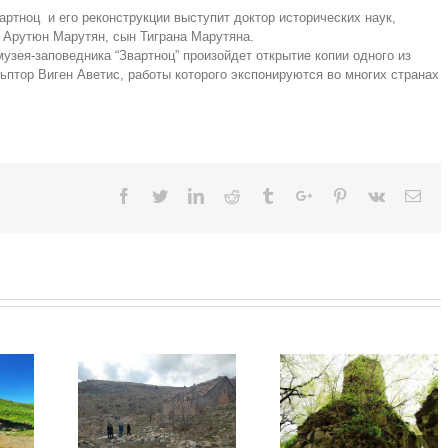
ртноц и его реконструкции выступит доктор исторических наук,
н Арутюн Марутян, сын Тиграна Марутяна.
музея-заповедника “Звартноц” произойдет открытие копии одного из
птор Виген Аветис, работы которого экспонируются во многих странах
Facebook
Twitter
Linkedin
Reddit
Tumblr
Google+
Pinterest
Vk
Ema