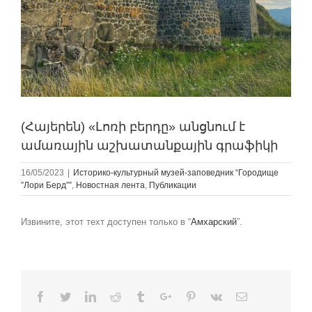
(Հայերեն) «Լոռի բերդը» անցնում է
ամառային աշխատանքային գրաֆիկի
16/05/2023
|
Историко-культурный музей-заповедник “Городище
”Лори Берд””
,
Новостная лента
,
Публикации
Извините, этот техт доступен только в “
Амхарский
”.
Facebook
Twitter
Linkedin
Reddit
Tumblr
Google+
Pinterest
Vk
Email