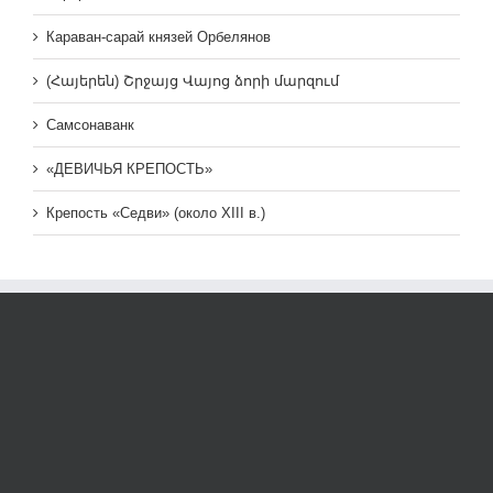
Караван-сарай князей Орбелянов
(Հայերեն) Շրջայց Վայոց ձորի մարզում
Самсонаванк
«ДЕВИЧЬЯ КРЕПОСТЬ»
Крепость «Седви» (около XIII в.)