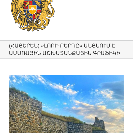
(ՀԱՅԵՐԵՆ) «ԼՈՌԻ ԲԵՐԴԸ» ԱՆՑՆՈՒՄ Է
ԱՄԱՌԱՅԻՆ ԱՇԽԱՏԱՆՔԱՅԻՆ ԳՐԱՖԻԿԻ
View
Larger
Image