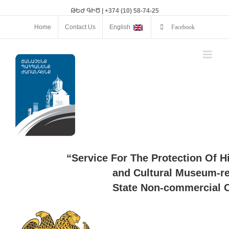
ԹԵԺ ԳԻԾ | +374 (10) 58-74-25
Home
Contact Us
English
Facebook
“Service For The Protection Of H
and Cultural Museum-re
State Non-commercial O