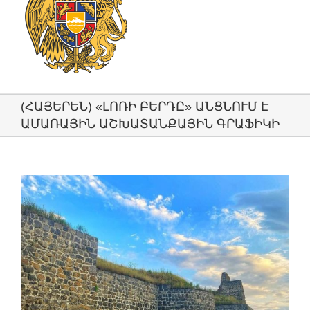
(ՀԱՅԵՐԵՆ) «ԼՈՌԻ ԲԵՐԴԸ» ԱՆՑՆՈՒՄ Է
ԱՄԱՌԱՅԻՆ ԱՇԽԱՏԱՆՔԱՅԻՆ ԳՐԱՖԻԿԻ
View
Larger
Image