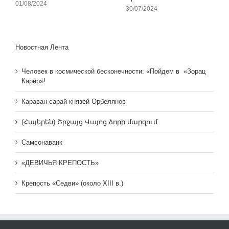
01/08/2024
30/07/2024
Новостная Лента
Человек в космической бесконечности: «Пойдем в «Зорац
Карер»!
Караван-сарай князей Орбелянов
(Հայերեն) Շրջայց Վայոց ձորի մարզում
Самсонаванк
«ДЕВИЧЬЯ КРЕПОСТЬ»
Крепость «Седви» (около XIII в.)