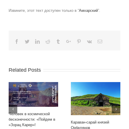
Извините, этот техт доступен только в “
Амхарский
”.
Facebook
Twitter
Linkedin
Reddit
Tumblr
Google+
Pinterest
Vk
Email
Related Posts
Человек в космической
бесконечности: «Пойдем в
Караван-сарай князей
«Зорац Карер»!
Орбелянов