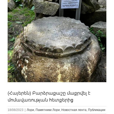
(Հայերեն) Բարձրաքաշը մաքրվել է
մոմավառության հետքերից
18/08/2023
|
Лори
,
Памятники Лори
,
Новостная лента
,
Публикации