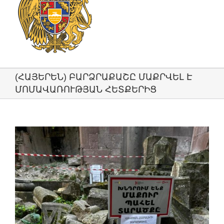
(ՀԱՅԵՐԵՆ) ԲԱՐՁՐԱՔԱՇԸ ՄԱՔՐՎԵԼ Է
ՄՈՄԱՎԱՌՈՒԹՅԱՆ ՀԵՏՔԵՐԻՑ
View
Larger
Image