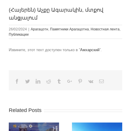
(Հայերեն) Աչքը Ագարակին, մտքով
անցյալում
26/02/2024
|
Арагацотн
,
Памятники Арагацотна
,
Новостная лента
,
Публикации
Извините, этот техт доступен только в “
Амхарский
”.
Facebook
Twitter
Linkedin
Reddit
Tumblr
Google+
Pinterest
Vk
Email
Related Posts