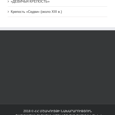
«ДЕВИЧЬЯ КРЕПОСТЬ»
Крепость «Седви» (около XIII в.)
2018 © ՀՀ ՄՇԱԿՈՒՅԹԻ ՆԱԽԱՐԱՐՈՒԹՅՈՒՆ