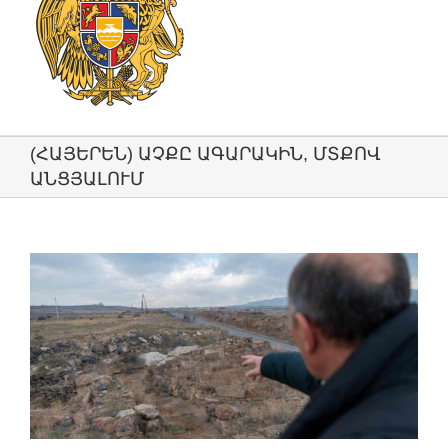
(ՀԱՅԵՐԵՆ) ԱՉՔԸ ԱԳԱՐԱԿԻՆ, ՄՏՔՈՎ
ԱՆՑՅԱԼՈՒՄ
View
Larger
Image