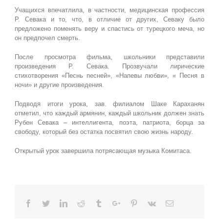
Учащихся впечатлила, в частности, медицинская профессия
Р. Севака и то, что, в отличие от других, Севаку было
предложено поменять веру и спастись от турецкого меча, но
он предпочел смерть.
После просмотра фильма, школьники представили
произведения Р. Севака. Прозвучали лирические
стихотворения «Песнь песней», «Напевы любви», « Песня в
ночи» и другие произведения.
Подводя итоги урока, зав. филиалом Шаке Караханян
отметил, что каждый армянин, каждый школьник должен знать
Рубен Севака – интеллигента, поэта, патриота, борца за
свободу, который без остатка посвятил свою жизнь народу.
Открытый урок завершила потрясающая музыка Комитаса.
Facebook
Twitter
Linkedin
Reddit
Tumblr
Google+
Pinterest
Vk
Email