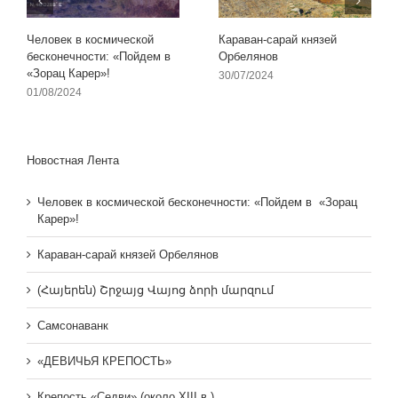
Человек в космической
Караван-сарай князей
бесконечности: «Пойдем в
Орбелянов
«Зорац Карер»!
30/07/2024
01/08/2024
Новостная Лента
Человек в космической бесконечности: «Пойдем в «Зорац
Карер»!
Караван-сарай князей Орбелянов
(Հայերեն) Շրջայց Վայոց ձորի մարզում
Самсонаванк
«ДЕВИЧЬЯ КРЕПОСТЬ»
Крепость «Седви» (около XIII в.)