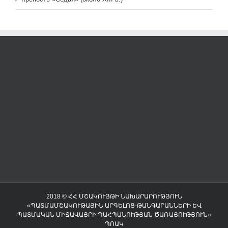
2018 © ՀՀ ՄՇԱԿՈՒՅԹԻ ՆԱԽԱՐԱՐՈՒԹՅՈՒՆ
«ՊԱՏՄԱՄՇԱԿՈՒԹԱՅԻՆ ԱՐԳԵԼՈՑ-ԹԱՆԳԱՐԱՆՆԵՐԻ ԵՎ
ՊԱՏՄԱԿԱՆ ՄԻՋԱՎԱՅՐԻ ՊԱՀՊԱՆՈՒԹՅԱՆ ԾԱՌԱՅՈՒԹՅՈՒՆ»
ՊՈԱԿ