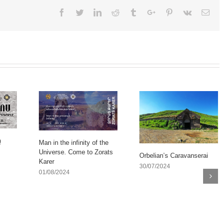
Facebook
Twitter
Linkedin
Reddit
Tumblr
Google+
Pinterest
Vk
Ema
ը
Man in the infinity of the
Universe. Come to Zorats
Orbelian’s Caravanserai
Karer
30/07/2024
01/08/2024