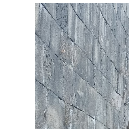
View
Larger
Image