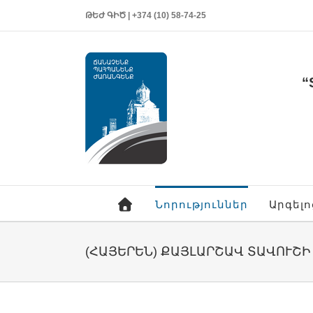
ԹԵԺ ԳԻԾ | +374 (10) 58-74-25
“
Նորություններ
Արգել
(ՀԱՅԵՐԵՆ) ՔԱՅԼԱՐՇԱՎ ՏԱՎՈՒՇԻ