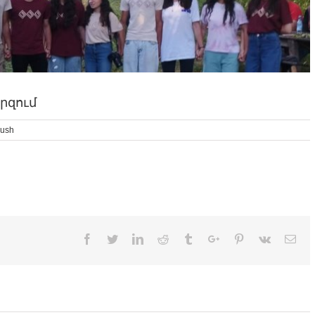
րզում
vush
Facebook
Twitter
Linkedin
Reddit
Tumblr
Google+
Pinterest
Vk
Ema