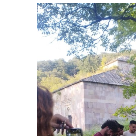
View
Larger
Image