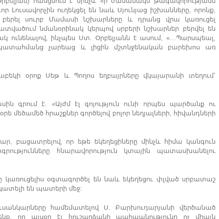
րբելյան) հասցնում է մինչև «ի ժամանակս թագավորությանն
ր Լուսավորչին ուղեկցել են նաև Սյունյաց իշխանները, որոնք,
բերել սուրբ Մամասի նշխարները և դրանց վրա կառուցել
տվածում նմանօրինակ կերպով սրբերի նշխարներ բերվել են
 ունենալով, ինչպես Ստ. Օրբելյանն է ասում, «…Պարսպեալ,
 պատահմանց չարեաց և լիցին մշտնջենական բարեխոս առ
թաբեկի օրոք Սեթ և Պողոս եղբայրները վկայարանի տեղում`
ասին գրում է. «Այժմ էլ գոյություն ունի որպես պարծանք ու
ե մեծամեծ հրաշքներ գործելով բոլոր նեղյալների, հիվանդների
ր, բացատրելով, որ եթե եկեղեցիները մինչև հիմա կանգուն
րությունները հնարավորություն կտային պատասխանելու
ը կառուցելիս օգտագործել են նաև եկեղեցու փլված սրբատաշ
նկատելի են պատերի մեջ:
ւսանկարները համեմատելով Ս. Բարխուդարյանի վերծանած
ենք, որ այսօր էլ հուշարձանի պահպանությունը ոչ միայն