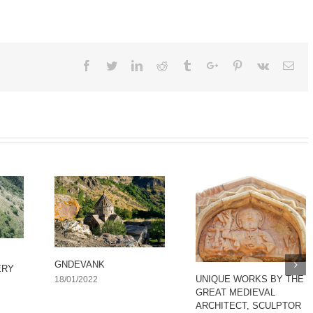
Facebook
Twitter
Linkedin
Reddit
Tumblr
Google+
Pinterest
Vk
Ema
GNDEVANK
ERY
UNIQUE WORKS BY THE
18/01/2022
GREAT MEDIEVAL
ARCHITECT, SCULPTOR