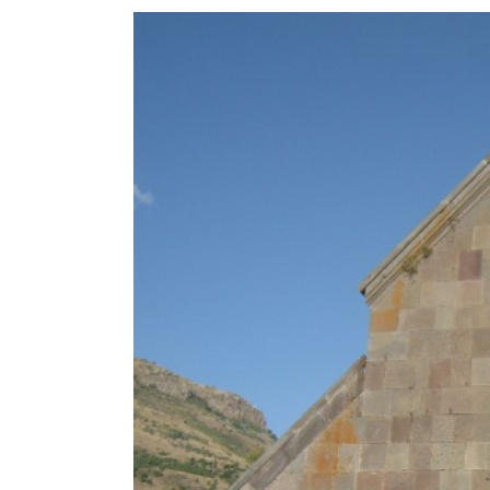
View
Larger
Image