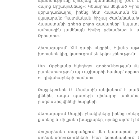
պատմությունը սյունյաց պատմագիրը (Ստ. Օ
Հայոց Արշակունեաց»: Կեսարիա մեկնած Գրիգո
վերադառնալով, իրենց հետ Հայաստան են 
վկայարան: Պատմական հիշյալ ժամանակահա
Հայաստանի գրեթե բոլոր գավառներ` նպատակ
ամրասցին յամենայն հիմից թշնամեաց և
Քրիստոս»:
Հետագայում` XIII դարի սկզբին, Իվանե ա
խորանին կից, կառուցում են երկու շինություն:
Ստ. Օրբելյանը եկեղեցու գործունեության մ
բարեխոսություն այս աշխարհի համար` օրըստօր
ու դիվահարների համար»:
Քաջբերունին Ս. Մամասին անվանում է տաճա
լինեին, ապա պատերի վիմագիր արձանագ
բազմաթիվ վիճելի հարցերի:
Հետագայում Սալլիի բնակիչները իրենց տներ
քարերը և մի քանի խաչքարեր, որոնք այժմ էլ 
Հուշարձանի տարածքում մեր կատարած լո
արձանագրությունների հետ եզրակացնում 