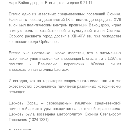
марз Вайоц дзор, с. Егегис, гос. индекс 9.21.11
Егегис одно из известных средневековых поселений Сюника.
Начиная с первых десятилетий IX в. вплоть до середины XVII
в. он был политическим центром провинции Вайоц дзор, играл
важную роль в хозяйственной и культурной жизни Сюника.
Особого расцвета город достиг в ХIII-ХIV вв. при господстве
княжеского рода Орбелянов.
Егегис был настолько широко известен, что в письменных
источниках упоминается как «провинция Егегис » , а в 1297г. в
памятке к Евангелию переписчик hОвhан пишет
«прославленная столица Егегис».
И сегодня, как на территории современного села, так и в его
окрестностях сохранились памятники различных исторических
периодов.
Церковь Зорац – своеобразный памятник средневековой
армянской архитектуры, находится на восточной окраине села.
Церковь была возведена метрополитом Сюника Степаносом
Тарсаичем (1324-1331).