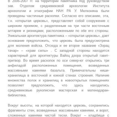
В 2006-2007 гг. на территории памятника под руководством
зав. Отделом средневековой археологии Института
археологии и этнографии НАН РА У. Мелконяна были
проведены частичные раскопки. Согласно его описанию, эта,
т.н. «открытая церковь», представляет собой сооружение с
широким проемом, с разделенным на три части восточным
алтарем и ризницами, расположенными по обе его стороны.
Уникальная архитектура памятника – «открытая церковь», дает
основание предположить, что церковь была предусмотрена
для моления войска. Отсюда и ее второе название «Зорац
тачар» – «храм силы» . С западной стороны находится
характерный для архитектуры Вайоц дзора открытый гавит-
притвор. Во время раскопок по оси север-юг открылись три
анфиладой расположенных помещения, возведенных
массивными камнями базальта. Примечательны ниши-
хранилища в восточной и южной стенах строения. Наличие
множества полок и хранилищ в новооткрытых помещениях
позволяет предположить, что здесь находились
средневековые рукописная мастерская и матенадаран-
библиотека.
Вокруг высоты, на которой находится церковь, сохранились
фрагменты стен, возведенных массивными камнями, и ворот,
сложенных камнями чистой тески. Вокруг – кладбище с