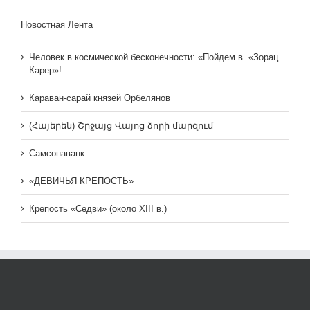
Новостная Лента
Человек в космической бесконечности: «Пойдем в «Зорац
Карер»!
Караван-сарай князей Орбелянов
(Հայերեն) Շրջայց Վայոց ձորի մարզում
Самсонаванк
«ДЕВИЧЬЯ КРЕПОСТЬ»
Крепость «Седви» (около XIII в.)