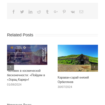
Facebook
Twitter
Linkedin
Reddit
Tumblr
Google+
Pinterest
Vk
Email
Related Posts
Человек в космической
бесконечности: «Пойдем в
Караван-сарай князей
«Зорац Карер»!
Орбелянов
01/08/2024
30/07/2024
Новостная Лента