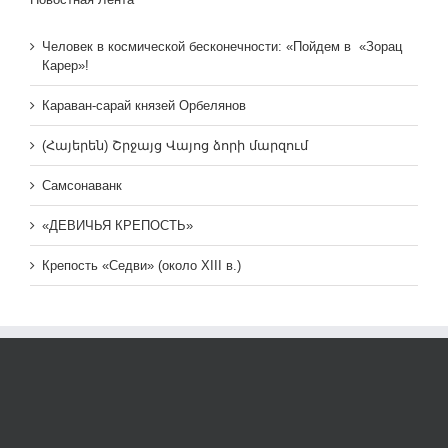
Человек в космической бесконечности: «Пойдем в «Зорац
Карер»!
Караван-сарай князей Орбелянов
(Հայերեն) Շրջայց Վայոց ձորի մարզում
Самсонаванк
«ДЕВИЧЬЯ КРЕПОСТЬ»
Крепость «Седви» (около XIII в.)