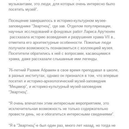
музыкантами, это люди, для которых очень интересно было
посетить музей”.
Посещение завершилось в историко-культурном музее-
заповеднике “Звартноц”, где зав. Отделом популяризации,
научных исследований и фондовых работ Лариса Арутюнян
рассказала историю возведения и разрушения храма VII в.,
отметила его архитектурные особенности. Пожилые люди
получили возможность познакомиться с коллекцией музея.
Посетители обратились к ней с вопросами, касающимися
храма, даже рассказали слышанные ими легенды.
76-летний Размик Абрамян в свое время преподавал в школе,
в разных институтах, однако он признался в том, что впервые
посетил и историко-археологический музей-заповедник
“Мецамор”, и историко-культурный музей-заповедник
“Звартноц”.
“Я очень впечатлен этим интересным мероприятием, это
исключительная возможность не только содержательно
провести день, но и обогатиться интересными сведениями”.
“Я в “Звартноц”-е был один раз, много лет назад, но тогда не