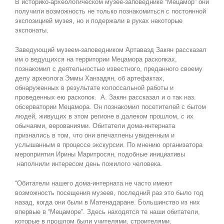
В историко-археологическом музее-заповеднике “Мецамор” они
получили возможность не только познакомиться с постоянной
экспозицией музея, но и подержали в руках некоторые
экспонаты.
Заведующий музеем-заповедником Артавазд Закян рассказал
им о ведущихся на территории Мецамора раскопках,
познакомил с деятельностью известного, преданного своему
делу археолога Эммы Ханзадян, об артефактах,
обнаруженных в результате колоссальной работы и
проведенных ею раскопок. А. Закян рассказал и о так наз.
обсерватории Мецамора. Он познакомил посетителей с бытом
людей, живущих в этом регионе в далеком прошлом, с их
обычаями, верованиями. Обитатели дома-интерната
признались в том, что они впечатлены увиденным и
услышанным в процессе экскурсии. По мнению организатора
мероприятия Ирины Маритросян, подобные инициативы
наполнили интересом день пожилого человека.
“Обитатели нашего дома-интерната не часто имеют
возможность посещения музеев, последний раз это было год
назад, когда они были в Матенадаране. Большинство из них
впервые в “Мецаморе”. Здесь находятся те наши обитатели,
которые в прошлом были учителями, строителями,