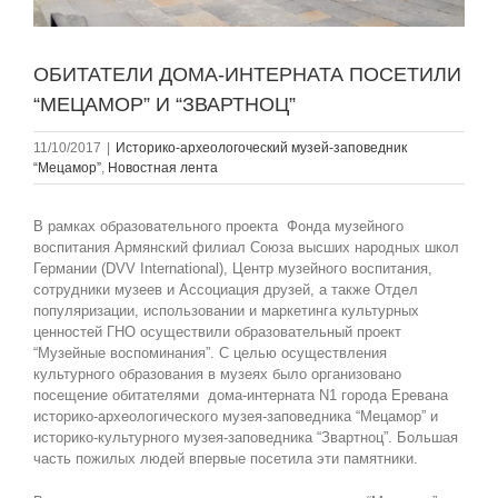
ОБИТАТЕЛИ ДОМА-ИНТЕРНАТА ПОСЕТИЛИ
“МЕЦАМОР” И “ЗВАРТНОЦ”
11/10/2017
|
Историко-археологоческий музей-заповедник
“Мецамор”
,
Новостная лента
В рамках образовательного проекта Фонда музейного
воспитания Армянский филиал Союза высших народных школ
Германии (DVV International), Центр музейного воспитания,
сотрудники музеев и Ассоциация друзей, а также Отдел
популяризации, использовании и маркетинга культурных
ценностей ГНО осуществили образовательный проект
“Музейные воспоминания”. С целью осуществления
культурного образования в музеях было организовано
посещение обитателями дома-интерната N1 города Еревана
историко-археологического музея-заповедника “Мецамор” и
историко-культурного музея-заповедника “Звартноц”. Большая
часть пожилых людей впервые посетила эти памятники.