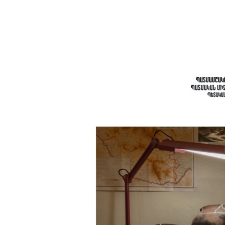
View
Larger
Image