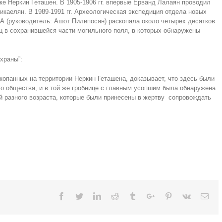
е Неркин Геташен. В 1905-1906 гг. впервые Ерванд Лалаян проводил
Микаелян. В 1989-1991 гг. Археологическая экспедиция отдела новых
А (руководитель: Ашот Пилипосян) раскопала около четырех десятков
ц в сохранившейся части могильного поля, в которых обнаружены
храны”:
копанных на территории Неркин Геташена, доказывает, что здесь были
о общества, и в той же гробнице с главным усопшим была обнаружена
й разного возраста, которые были принесены в жертву сопровождать
Facebook
Twitter
Linkedin
Reddit
Tumblr
Google+
Pinterest
Vk
Ema