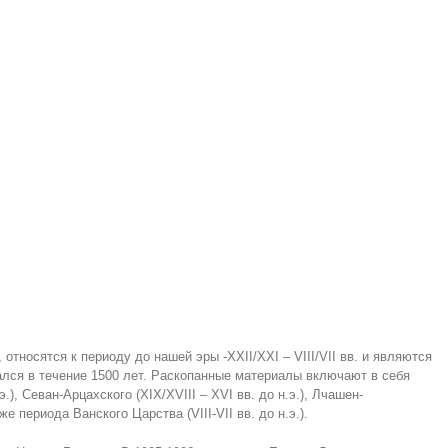
относятся к периоду до нашей эры -XXII/XXI – VIII/VII вв. и являются
ался в течение 1500 лет. Раскопанные материалы включают в себя
.), Севан-Арцахского (XIX/XVIII – XVI вв. до н.э.), Лчашен-
же периода Ванского Царства (VIII-VII вв. до н.э.).