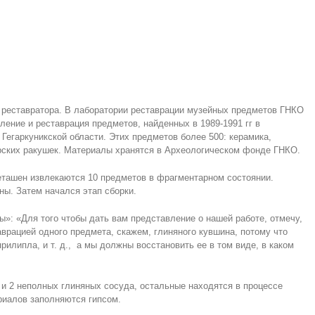
 реставратора. В лаборатории реставрации музейных предметов ГНКО
ение и реставрация предметов, найденных в 1989-1991 гг в
Гегаркуникской области. Этих предметов более 500: керамика,
орских ракушек. Материалы хранятся в Археологическом фонде ГНКО.
еташен извлекаются 10 предметов в фрагментарном состоянии.
ы. Затем начался этап сборки.
»: «Для того чтобы дать вам представление о нашей работе, отмечу,
врацией одного предмета, скажем, глиняного кувшина, потому что
прилипла, и т. д., а мы должны восстановить ее в том виде, в каком
 и 2 неполных глиняных сосуда, остальные находятся в процессе
риалов заполняются гипсом.