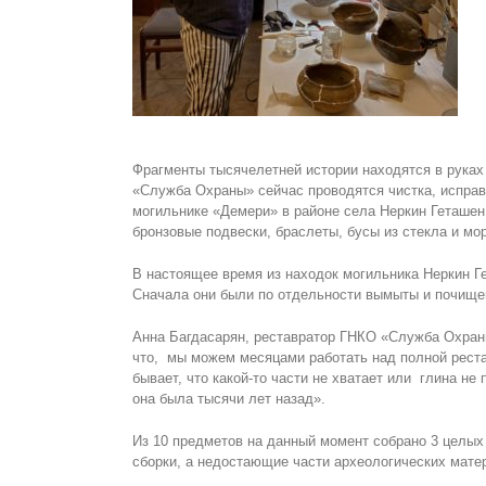
Фрагменты тысячелетней истории находятся в руках
«Служба Охраны» сейчас проводятся чистка, исправл
могильнике «Демери» в районе села Неркин Геташен 
бронзовые подвески, браслеты, бусы из стекла и м
В настоящее время из находок могильника Неркин Г
Сначала они были по отдельности вымыты и почищен
Анна Багдасарян, реставратор ГНКО «Служба Охраны
что, мы можем месяцами работать над полной реста
бывает, что какой-то части не хватает или глина не 
она была тысячи лет назад».
Из 10 предметов на данный момент собрано 3 целых
сборки, а недостающие части археологических мате