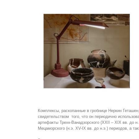
Комплексы, раскопанные в гробнице Неркин Геташен, 
свидетельством того, что он периодично использов
артефакты Трехк-Ванадзорского (XXII – XIX вв. до н.э
Мецаморского (н.э. XV-IX вв. до н.э.) периодов, а так