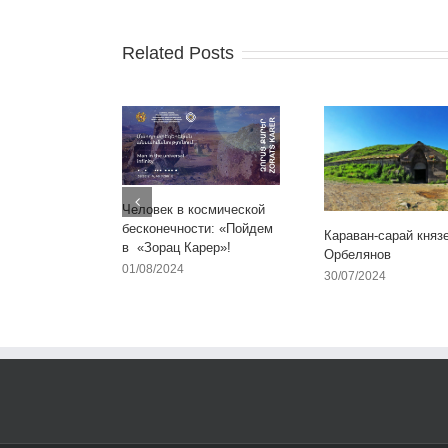
Related Posts
Человек в космической
бесконечности: «Пойдем
Караван-сарай княз
в «Зорац Карер»!
Орбелянов
01/08/2024
30/07/2024