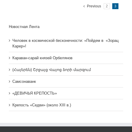
Previous
2
3
Новостная Лента
Человек в космической бесконечности: «Пойдем в «Зорац
Карер»!
Караван-сарай князей Орбелянов
(Հայերեն) Շրջայց Վայոց ձորի մարզում
Самсонаванк
«ДЕВИЧЬЯ КРЕПОСТЬ»
Крепость «Седви» (около XIII в.)