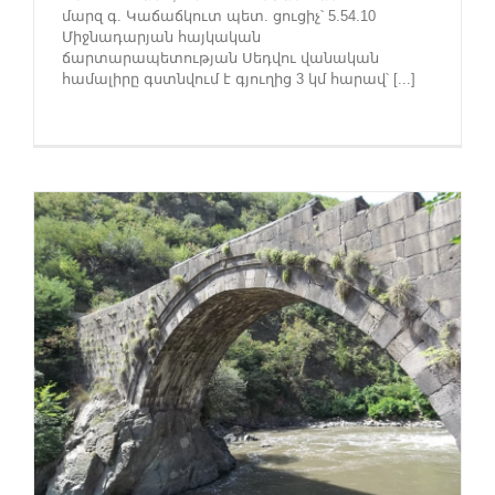
մարզ գ. Կաճաճկուտ պետ. ցուցիչ՝ 5.54.10
Միջնադարյան հայկական
ճարտարապետության Սեդվու վանական
համալիրը գստնվում է գյուղից 3 կմ հարավ՝ [...]