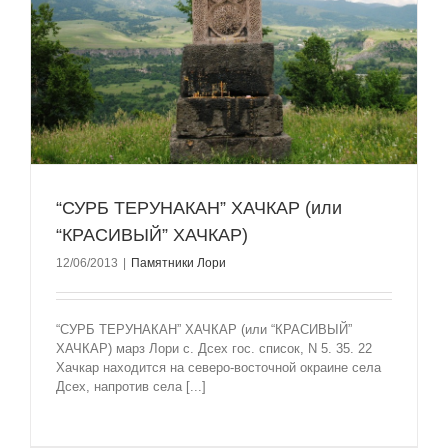
“СУРБ ТЕРУНАКАН” ХАЧКАР (или
“КРАСИВЫЙ” ХАЧКАР)
12/06/2013
|
Памятники Лори
“СУРБ ТЕРУНАКАН” ХАЧКАР (или “КРАСИВЫЙ”
ХАЧКАР) марз Лори с. Дсех гос. список, N 5. 35. 22
Хачкар находится на северо-восточной окраине села
Дсех, напротив села [...]