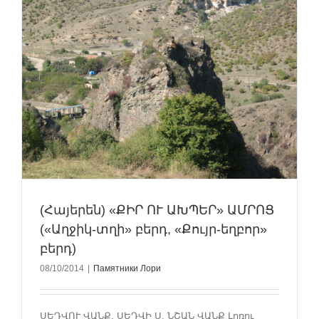
(Հայերեն) «ՔԻՐ ՈՒ ԱԽՊԵՐ» ԱՄՐՈՑ
(«Աղջիկ-տղի» բերդ, «Քույր-եղբոր»
բերդ)
08/10/2014
|
Памятники Лори
ՍԵԴՎՈՒ ՎԱՆՔ, ՍԵԴՎԻ Ս. ՆՇԱՆ ՎԱՆՔ Լոռու