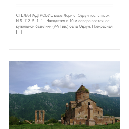
СТЕЛА-НАДГРОБИЕ марз Лори с. Одзун гос. список,
N 5. 112. 5. 1. 1 Находится в 10 м северо-восточнее
купольной базилики (V-VI вв.) села Одзун. Прекрасная
[...]