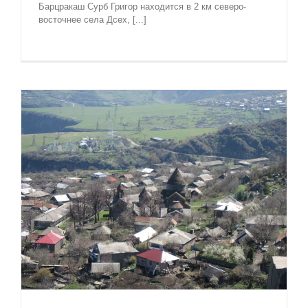
Барцракаш Сурб Григор находится в 2 км северо-
восточнее села Дсех, [...]