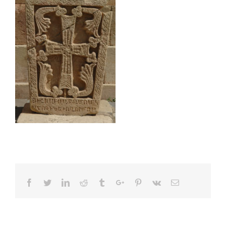
Facebook
Twitter
Linkedin
Reddit
Tumblr
Google+
Pinterest
Vk
Email