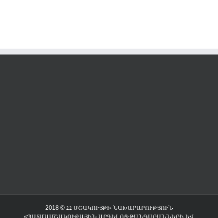
2018 © ՀՀ ՄՇԱԿՈՒՅԹԻ ՆԱԽԱՐԱՐՈՒԹՅՈՒՆ
«ՊԱՏՄԱՄՇԱԿՈՒԹԱՅԻՆ ԱՐԳԵԼՈՑ-ԹԱՆԳԱՐԱՆՆԵՐԻ ԵՎ