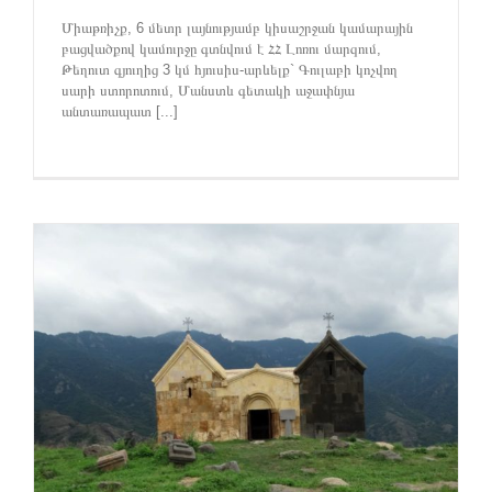
Միաթռիչք, 6 մետր լայնությամբ կիսաշրջան կամարային
բացվածքով կամուրջը գտնվում է ՀՀ Լոռու մարզում,
Թեղուտ գյուղից 3 կմ հյուսիս-արևելք` Գուլաբի կոչվող
սարի ստորոտում, Մանստև գետակի աջափնյա
անտառապատ [...]