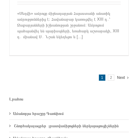
«Սեդվի» ամրոցը միջնադարյան Հայաստանի անառիկ
ամրություններից է։ Հավանաբար կառուցվել է XIII դ․՝
Զաքարյանների իշխանության շրջանում։ Ամրոցում
պահպանվել են պարիսպների, եռահարկ աշտարակի, XIII
դ․ միանավ Ս․ Նշան եկեղեցու և [...]
1
2
Next
Լրահոս
Ամանորյա հրաշքը Գառնիում
Շնորհակալագրեր լրատվամիջոցների ներկայացուցիչներին