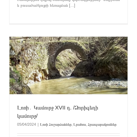
և բուսածածկույթի հեռացման [...]
Լոռի․ Կամուրջ XVII դ. /Ձորիգեղի
կամուրջ/
05/04/2024
|
Լոռի Հուշարձաններ
,
Լրահոս
,
Հրապարակումներ