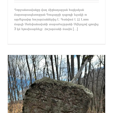
Դորբանտավանքը վաղ միջնադարյան հայկական
ճարտարապետության Գուգարքի դպրոցի եզակի ու
արժեքավոր հուշարձաններից է: Գտնվում է ՀՀ Լոռու
մարզի Ստեփանավանի տարածաշրջանի Սվերդլով գյուղից
3 կմ հյուսիսարևելք: Հուշարձանի մասին [...]