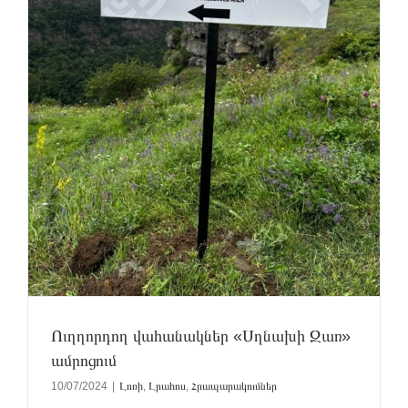
Ուղղորդող վահանակներ «Սղնախի Զառ»
ամրոցում
10/07/2024
|
Լոռի
,
Լրահոս
,
Հրապարակումներ