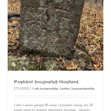
Թաքնված խաչքարերի հետքերով
27/11/2023
|
Լոռի Հուշարձաններ
,
Լրահոս
,
Հրապարակումներ
Լոռու Լորուտ գյուղից 86-ամյա Լիպարիտ պապը դեռ 30
տարի առաջ էր թավուտ անտառում խաչքար նկատել։