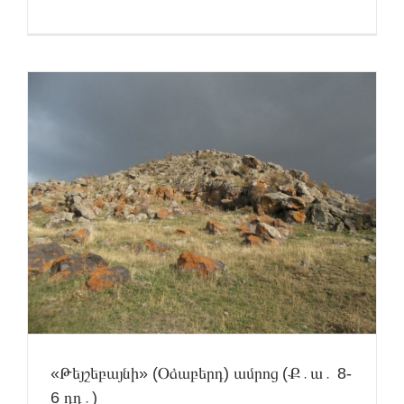
«Թեյշեբայնի» (Օձաբերդ) ամրոց (Ք․ա․ 8-
6 դդ․)