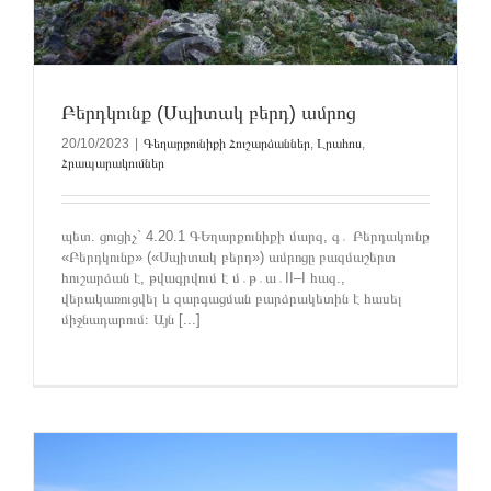
Բերդկունք (Սպիտակ բերդ) ամրոց
20/10/2023
|
Գեղարքունիքի Հուշարձաններ
,
Լրահոս
,
Հրապարակումներ
պետ. ցուցիչ` 4.20.1 ԳԵղարքունիքի մարզ, գ․ Բերդակունք
«Բերդկունք» («Սպիտակ բերդ») ամրոցը բազմաշերտ
հուշարձան է, թվագրվում է մ․թ․ա․II–I հազ.,
վերակառուցվել և զարգացման բարձրակետին է հասել
միջնադարում։ Այն [...]