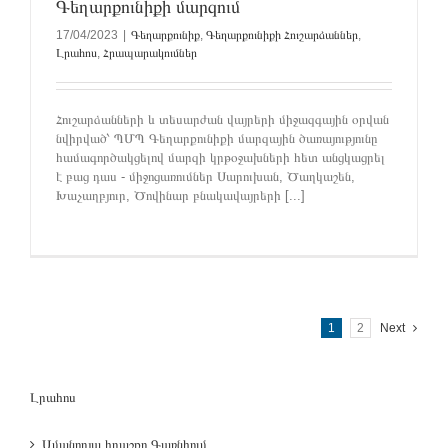
Գեղարքունիքի մարզում
17/04/2023
|
Գեղարքունիք
,
Գեղարքունիքի Հուշարձաններ
,
Լրահոս
,
Հրապարակումներ
Հուշարձանների և տեսարժան վայրերի միջազգային օրվան
նվիրված՝ ՊՄՊ Գեղարքունիքի մարզային ծառայությունը
համագործակցելով մարզի կրթօջախների հետ անցկացրել
է բաց դաս - միջոցառումներ Սարուխան, Ծաղկաշեն,
Խաչաղբյուր, Ծովինար բնակավայրերի [...]
1
2
Next
Լրահոս
Ամանորյա հրաշքը Գառնիում