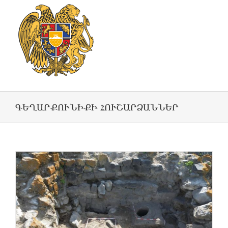
ԳԵՂԱՐՔՈՒՆԻՔԻ ՀՈՒՇԱՐՁԱՆՆԵՐ