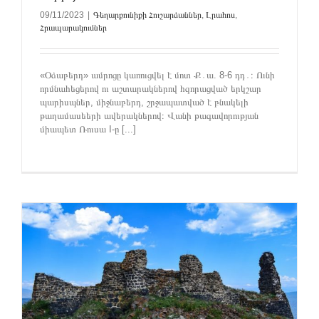
09/11/2023
|
Գեղարքունիքի Հուշարձաններ
,
Լրահոս
,
Հրապարակումներ
«Օձաբերդ» ամրոցը կառուցվել է մոտ Ք․ա. 8-6 դդ․։ Ունի
որմնահեցերով ու աշտարակներով հզորացված երկշար
պարիսպներ, միջնաբերդ, շրջապատված է բնակելի
թաղամասեերի ավերակներով։ Վանի թագավորության
միապետ Ռուսա I-ը [...]