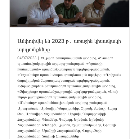
Ամփոփվել են 2023 թ․ առաջին կիսամյակի
արդյունքները
04/07/2023
|
«Արփի» բնապատմական արգելոց
,
«Գառնի»
պատմամշակութային արգելոց-թանգարան
,
«Գլաձորի
համալսարան» պատմամշակութային արգելոց-թանգարան
,
«Գոշավանք» պատմաճարտարապետական արգելոց
,
«Դիլիջան»
ժողովրդական ճարտարապետության արգելոց-թանգարան
,
«Զորաց քարեր» բնակատեղի» պատմամշակութային արգելոց
,
«Զվարթնոց» պատմամշակութային արգելոց-թանգարան
,
«Լոռի
բերդ» քաղաքատեղի» պատմամշակութային արգելոց
,
«Մեծամոր» պատմահնագիտական արգելոց-թանգարան
,
Արագածոտն
,
Արմավիր
,
Գեղարքունիք
,
Շիրակ
,
Տավուշ
,
Վայոց
Ձոր
,
Արմավիրի Հուշարձաններ
,
Արցախ
,
Գեղարքունիքի
Հուշարձաններ
,
Գնումներ
,
Գովազդ
,
Երեվան
,
Երեվանի
Հուշարձաններ
,
Թեժ գիծ
,
Լրահոս
,
Հրապարակումներ
,
Շիրակի
Հուշարձաններ
,
Սյունիքի Հուշարձաններ
,
Վայոց Ձորի
Հուշարձաններ
,
Տավուշի Հուշարձաններ