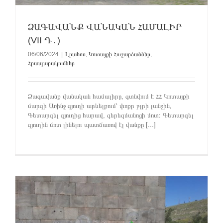
ՁԱԳԱՎԱՆՔ ՎԱՆԱԿԱՆ ՀԱՄԱԼԻՐ
(VII Դ․)
06/06/2024
|
Լրահոս
,
Կոտայքի Հուշարձաններ
,
Հրապարակումներ
Ձագավանք վանական համալիրը, գտնվում է ՀՀ Կոտայքի
մարզի Առինջ գյուղի արևելքում՝ փոքր բլրի լանջին,
Գետարգել գյուղից հարավ, գերեզմանոցի մոտ։ Գետարգել
գյուղին մոտ լինելու պատճառով էլ վանքը [...]