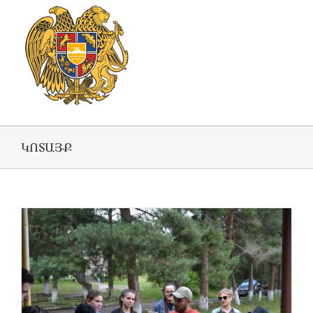
ԿՈՏԱՅՔ