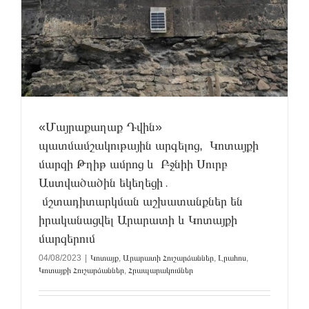
«Մայրաքաղաք Դվին»
պատմամշակութային արգելոց, Կոտայքի
մարզի Թղիթ ամրոց և Բջնիի Սուրբ
Աստվածածին եկեղեցի․
մշտադիտարկման աշխատանքներ են
իրականացվել Արարատի և Կոտայքի
մարզերում
04/08/2023
|
Կոտայք
,
Արարատի Հուշարձաններ
,
Լրահոս
,
Կոտայքի Հուշարձաններ
,
Հրապարակումներ