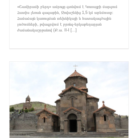
«Շամիրամի բերդ» ամրոցը գտնվում է Կոտայքի մարզում
Հատիս լեռան գագաթին, Զովաշենից 1,5 կմ արևմուտք։
Համաձայն կառուցման տեխնիկայի և հատակագծային
լուծումների, թվագրվում է բրոնզ-երկաթեդարյան
ժամանակաշրջանով (Ք.ա. II-I [...]