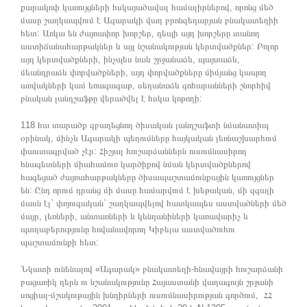
քարակոփ կառույցների հսկայածավալ համալիրներով, որոնց մեծ
մասը շաղկապվում է Ագարակի վաղ բրոնզեդարյան բնակատեղիի
հետ: Առկա են ժայռափոր խորշեր, դեպի այդ խորշերը տանող
աստիճանահարթակներ և այլ նշանակության կերտվածքներ: Բոլոր
այդ կերտվածքների, ինչպես նաև շրջանաձև, պայտաձև,
մեանդրաձև փորվածքների, այդ փորվածքները միմյանց կապող
առվակների կամ եռագագաթ, սեղանաձև զոհարանների շնորհիվ
բնական լանդշաֆթը վերածվել է հսկա կոթողի:
118 հա տարածք զբաղեցնող ծիսական լանդշաֆտի նմանատիպ
օրինակ, մինչև Ագարակի պեղումները հայկական լեռնաշխարհում
փաստագրված չէր: Հիշյալ հուշարձաններն ուսումնասիրող
հնագետների միահամուռ կարծիքով նման կերտվածքներով
հագեցած ժայռահարթակները ծիսապաշտամունքային կառույցներ
են: Ընդ որում դրանց մի մասը համարվում է խեթական, մի զգալի
մասն էլ` փռյուգական` շաղկապվելով հատկապես աստվածների մեծ
մայր, լեռների, անտառների և կենդանիների կառավարիչ և
պտղաբերությունը հովանավորող Կիբելա աստվածուհու
պաշտամունքի հետ:
Նկատի ունենալով «Ագարակ» բնակատեղի-հնավայրի հուշարձանի
բացառիկ դերն ու նշանակությունը Հայաստանի վաղագույն շրջանի
սոցիալ-մշակութային խնդիրների ուսումնասիրության գործում, ՀՀ