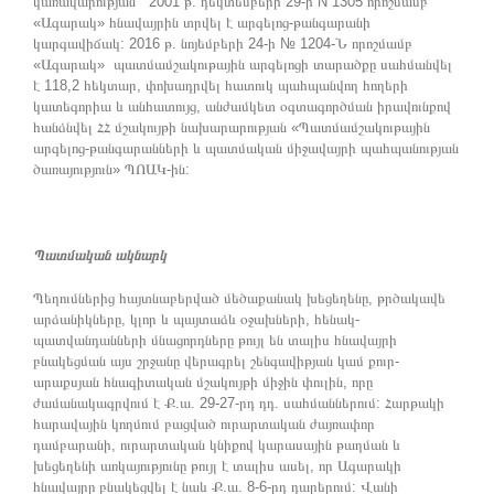
կառավարության 2001 թ. դեկտեմբերի 29-ի N 1305 որոշմամբ
«Ագարակ» հնավայրին տրվել է արգելոց-թանգարանի
կարգավիճակ: 2016 թ. նոյեմբերի 24-ի № 1204-Ն որոշմամբ
«Ագարակ» պատմամշակութային արգելոցի տարածքը սահմանվել
է 118,2 հեկտար, փոխադրվել հատուկ պահպանվող հողերի
կատեգորիա և անհատույց, անժամկետ օգտագործման իրավունքով
հանձնվել ՀՀ մշակույթի նախարարության «Պատմամշակութային
արգելոց-թանգարանների և պատմական միջավայրի պահպանության
ծառայություն» ՊՈԱԿ-ին:
Պատմական ակնարկ
Պեղումներից հայտնաբերված մեծաքանակ խեցեղենը, թրծակավե
արձանիկները, կլոր և պայտաձև օջախների, հենակ-
պատվանդանների մնացորդները թույլ են տալիս հնավայրի
բնակեցման այս շրջանը վերագրել շենգավիթյան կամ քուր-
արաքսյան հնագիտական մշակույթի միջին փուլին, որը
ժամանակագրվում է Ք.ա. 29-27-րդ դդ. սահմաններում: Հարթակի
հարավային կողմում բացված ուրարտական ժայռափոր
դամբարանի, ուրարտական կնիքով կարասային թաղման և
խեցեղենի առկայությունը թույլ է տալիս ասել, որ Ագարակի
հնավայրը բնակեցվել է նաև Ք.ա. 8-6-րդ դարերում: Վանի