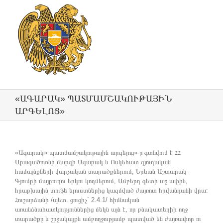
«ԱԳԱՐԱԿ» ՊԱՏՄԱՄՇԱԿՈՒԹԱՅԻՆ
ԱՐԳԵԼՈՑ»
«Ագարակ» պատմամշակութային արգելոց»-ը գտնվում է ՀՀ
Արագածոտնի մարզի Ագարակ և Ոսկեհատ գյուղական
համայնքների վարչական տարածքներում, Երևան-Աշտարակ-
Գյումրի մայրուղու երկու կողմերում, Ամբերդ գետի աջ ափին,
հրաբխային տուֆե ելուստներից կազմված ժայռոտ հրվանդանի վրա:
Հուշարձանի /պետ. ցուցիչ` 2.4.1/ հիմնական
առանձնահատկություններից մեկն այն է, որ բնակատեղիի ողջ
տարածքը և շրջակայքն ամբողջությամբ պատված են ժայռափոր ու