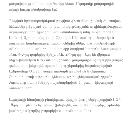
թագավորության կազմալուծումից հետո Ագարակը քաղաքային
տիպի խոշոր բնակավայր էր:
Պեղված հրապարակներում բացված գինու մեծաքանակ ժայռափոր
հնձանները վկայում են, որ խաղողագործությունն ու գինեգործությունն
ագարակցիների կյանքում առանձնահատուկ տեղ են զբաղեցրել:
Լինելով Այրարատից դեպի Շիրակ և Անի տանող առևտրական
մայրուղու կարևորագույն հանգույցներից մեկը, այս բնակավայրի
տնտեսական և առևտրական կյանքը ծաղկում է ապրել հատկապես
Ք.ա. 4-3-րդ դարերից մինչև Ք.հ. 2-4-րդ դդ.: Այդ են վկայում
հելլենիստական և ուշ անտիկ շրջանի քաղաքային մշակույթին բնորոշ
գունազարդ խեցեղեն պարունակող շերտերից հայտնաբերված
Ալեքսանդր Մակեդոնացու արծաթե դրախման և Օգոստոս
Օկտավիանոսի արծաթե դենարը, ուշ հելլենիստական շրջանի
ժայռափոր թաղումներից հայտնաբերված մի քանի կնքադրոշմ
մատանիները:
Ագարակի հնավայրի բնակեցման վերջին փուլը ներկայացված է 17-
18-րդ դդ. բնորոշ նյութերով (խեցեղեն, օջախների հիմքեր, Երևանի
խանության կողմից թողարկված պղնձե դրամներ):